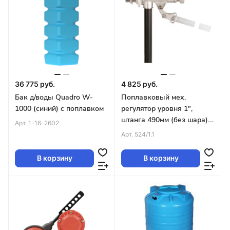
36 775 руб.
4 825 руб.
Бак д/воды Quadro W-
Поплавковый мех.
1000 (синий) с поплавком
регулятор уровня 1",
штанга 490мм (без шара)
Арт.
1-16-2602
FARG
Арт.
524/1.1
В корзину
В корзину