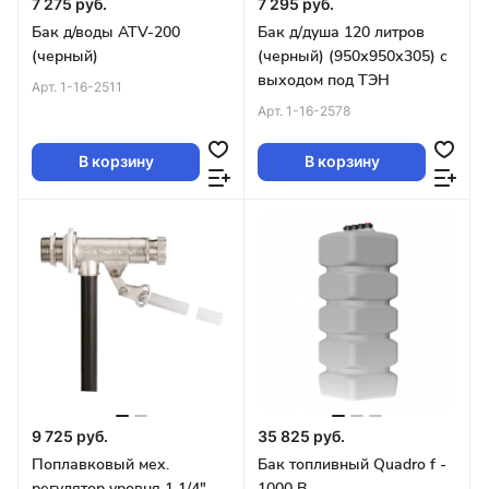
7 275 руб.
7 295 руб.
Бак д/воды ATV-200
Бак д/душа 120 литров
(черный)
(черный) (950х950х305) с
выходом под ТЭН
Арт.
1-16-2511
Арт.
1-16-2578
В корзину
В корзину
9 725 руб.
35 825 руб.
Поплавковый мех.
Бак топливный Quadro f -
регулятор уровня 1 1/4",
1000 B