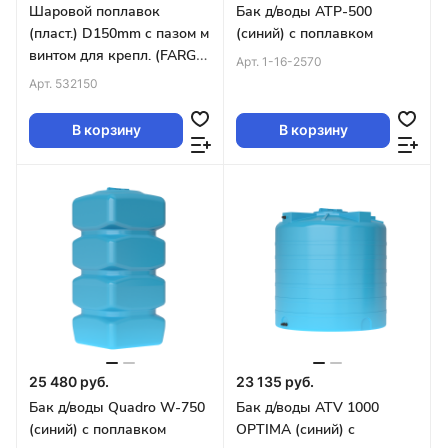
Шаровой поплавок
Бак д/воды ATP-500
(пласт.) D150mm c пазом м
(синий) с поплавком
винтом для крепл. (FARG
Арт.
1-16-2570
511, 519, 523, 524, 525)
Арт.
532150
Tmax-80C
В корзину
В корзину
25 480 руб.
23 135 руб.
Бак д/воды Quadro W-750
Бак д/воды ATV 1000
(синий) с поплавком
OPTIMA (синий) с