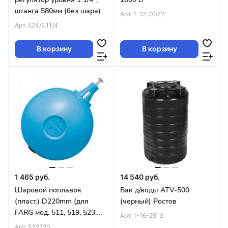
штанга 580мм (без шара)
Арт.
1-12-0072
Арт.
524/2.11/4
В корзину
В корзину
1 465 руб.
14 540 руб.
Шаровой поплавок
Бак д/воды ATV-500
(пласт.) D220mm (для
(черный) Ростов
FARG мод. 511, 519, 523,
Арт.
1-16-2513
524,525
Арт.
532220