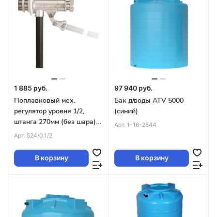
1 885 руб.
97 940 руб.
Поплавковый мех.
Бак д/воды ATV 5000
регулятор уровня 1/2,
(синий)
штанга 270мм (без шара)
Арт.
1-16-2544
Pmax-12 бар, Tmax-80C
Арт.
524/0.1/2
В корзину
В корзину