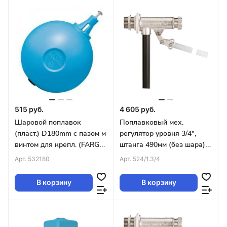
515 руб.
4 605 руб.
Шаровой поплавок
Поплавковый мех.
(пласт.) D180mm c пазом м
регулятор уровня 3/4",
винтом для крепл. (FARG
штанга 490мм (без шара)
511, 519, 523, 524, 525)
FARG
Арт.
532180
Арт.
524/1.3/4
Tmax-80C
В корзину
В корзину