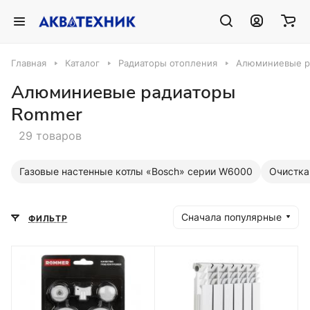
Главная
Каталог
Радиаторы отопления
Алюминиевые р
Алюминиевые радиаторы
Rommer
29 товаров
Газовые настенные котлы «Bosch» серии W6000
Очистка
Сначала популярные
ФИЛЬТР