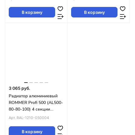
В корзину
В корзину
3 065 руб.
Радиатор алюминиевый
ROMMER Profi 500 (AL500-
80-80-100) 4 секции
(RAL9016)
Арт.
RAL-1210-050004
В корзину