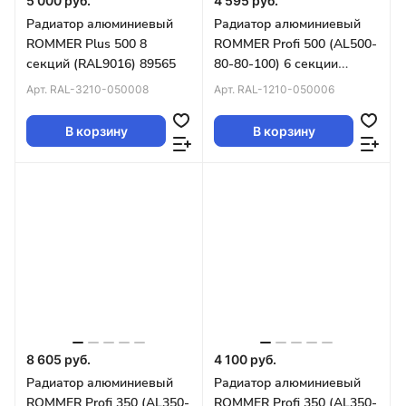
5 000 руб.
4 595 руб.
Радиатор алюминиевый
Радиатор алюминиевый
ROMMER Plus 500 8
ROMMER Profi 500 (AL500-
секций (RAL9016) 89565
80-80-100) 6 секции
(RAL9016)
Арт.
RAL-3210-050008
Арт.
RAL-1210-050006
В корзину
В корзину
8 605 руб.
4 100 руб.
Радиатор алюминиевый
Радиатор алюминиевый
ROMMER Profi 350 (AL350-
ROMMER Profi 350 (AL350-