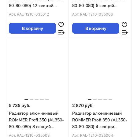
80-80-080) 12 секций
80-80-080) 6 секций
(RAL9016)
(RAL9016) 86621
Арт.
RAL-1210-035012
Арт.
RAL-1210-035006
В корзину
В корзину
5 735 руб.
2 870 руб.
Радиатор алюминиевый
Радиатор алюминиевый
ROMMER Profi 350 (AL350-
ROMMER Profi 350 (AL350-
80-80-080) 8 секций
80-80-080) 4 секции
(RAL9016)
(RAL9016) 86620
Арт.
RAL-1210-035008
Арт.
RAL-1210-035004