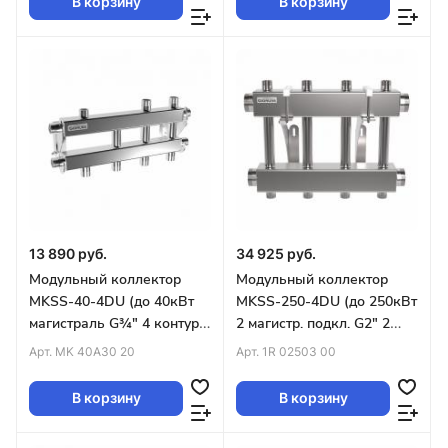
В корзину
В корзину
13 890 руб.
34 925 руб.
Модульный коллектор
Модульный коллектор
MKSS-40-4DU (до 40кВт
MKSS-250-4DU (до 250кВт
магистраль G¾″ 4 контура
2 магистр. подкл. G2″ 2
G¾″ из них 2вниз 1вверх
контура G1″ вверх и 2
Арт.
MK 40A30 20
Арт.
1R 02503 00
1в стор
вниз)
В корзину
В корзину