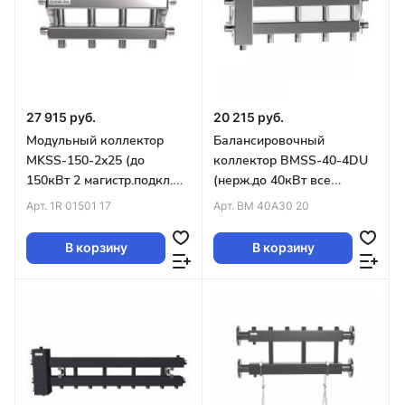
27 915 руб.
20 215 руб.
Модульный коллектор
Балансировочный
MKSS-150-2x25 (до
коллектор BMSS-40-4DU
150кВт 2 магистр.подкл.
(нерж.до 40кВт все
G1½″ 2 контура G1″ вверх
контуры G ¾″ 4D-
Арт.
1R 01501 17
Арт.
BM 40A30 20
или вниз)
кронштейны K.UMS)
В корзину
В корзину