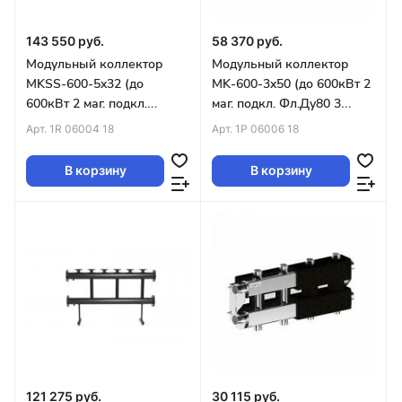
143 550 руб.
58 370 руб.
Модульный коллектор
Модульный коллектор
MKSS-600-5x32 (до
MK-600-3x50 (до 600кВт 2
600кВт 2 маг. подкл.
маг. подкл. Фл.Ду80 3
Фл.Ду80 5 контуров G1¼″
контура G2″ вверх или
Арт.
1R 06004 18
Арт.
1P 06006 18
вверх или вниз)
вниз)
В корзину
В корзину
121 275 руб.
30 115 руб.