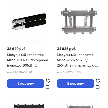
38 640 руб.
34 925 руб.
Модульный коллектор
Модульный коллектор
MKSS-100-3.EPP-термоиз
MKSS-250-2x32 (до
(нерж.до 100кВт 2
250кВт 2 магистр.подкл.
маг.подкл.G1¼″ 3 конт G1″
G2″ 2 контура G1¼″ вверх
Арт.
MK 10A3T 20
Арт.
1R 02505 00
кроншт K.UMS)
или вниз)
В корзину
В корзину