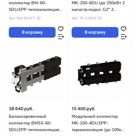
коллектор BM-60-
MK-250-6DU (до 250кВт 2
5DU.EPP-теплоизоляция
магистр.подкл. G2″ 3
(до 60кВт G1″ 2+2+1
контура G1″ вверх и 3
Арт.
BM 6004T 20
Арт.
1P 02504 00
контура G1″ 4D-
вниз)
кронштейны)
В корзину
В корзину
38 640 руб.
15 400 руб.
Балансировочный
Модульный коллектор
коллектор BMSS-60-
MK-100-4DU.EPP-
5DU.EPP-теплоизоляция
термоизоляция (до 100кВт