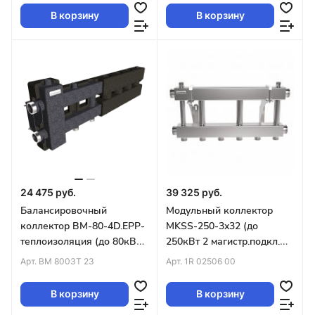
В корзину
В корзину
24 475 руб.
39 325 руб.
Балансировочный
Модульный коллектор
коллектор BM-80-4D.EPP-
MKSS-250-3x32 (до
теплоизоляция (до 80кВт
250кВт 2 магистр.подкл.
п/к G1¼″, 3 конт
G2″ 3 контура G1¼″ вверх
Арт.
BM 8003T 23
Арт.
1R 02506 00
G1″,бок.G1¼″)
или вниз)
В корзину
В корзину