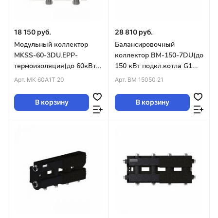
18 150 руб.
28 810 руб.
Модульный коллектор
Балансировочный
MKSS-60-3DU.EPP-
коллектор BM-150-7DU(до
термоизоляция(до 60кВт
150 кВт подкл.котла G1½″
магистраль G1″ 3 контура
3+3 контура G1″,бок.конт
Арт.
MK 60A1T 20
Арт.
BM 15050 21
G1″4D кронштейны
G1½″)
В корзину
В корзину