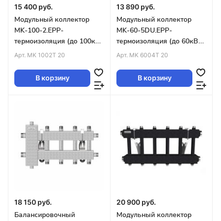
15 400 руб.
13 890 руб.
Модульный коллектор
Модульный коллектор
MK-100-2.EPP-
MK-60-5DU.EPP-
термоизоляция (до 100кВт
термоизоляция (до 60кВт
2 магистрали G1¼″ 2
магистраль G1″ 2+2+1
Арт.
MK 1002T 20
Арт.
MK 6004T 20
контура G1″)
контура G1″4D-кроншт
В корзину
В корзину
18 150 руб.
20 900 руб.
Балансировочный
Модульный коллектор