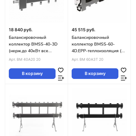
18 840 руб.
45 515 руб.
Балансировочный
Балансировочный
коллектор BMSS-40-3D
коллектор BMSS-60-
(нерж.до 40кВт все
4D.EPP-теплоизоляция (до
контуры G ¾″ 4D-
60кВт G1″ 3+1 контура G1″
Арт.
BM 40A20 20
Арт.
BM 60A3T 20
кронштейны K.UMS)
4D-кронштейны)
В корзину
В корзину