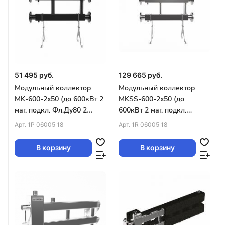
51 495 руб.
129 665 руб.
Модульный коллектор
Модульный коллектор
MK-600-2x50 (до 600кВт 2
MKSS-600-2x50 (до
маг. подкл. Фл.Ду80 2
600кВт 2 маг. подкл.
контура G2″ вверх или
Фл.Ду80 2 контура G2″
Арт.
1P 06005 18
Арт.
1R 06005 18
вниз)
вверх или вниз)
В корзину
В корзину