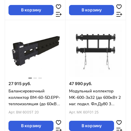
4D-кронштейны)
вверх или вниз)
В корзину
В корзину
27 915 руб.
47 990 руб.
Балансировочный
Модульный коллектор
коллектор BM-60-5D.EPP-
MK-600-3x32 (до 600кВт 2
теплоизоляция (до 60кВт
маг. подкл. Фл.Ду80 3
G1″ 4+1 контура G1″ 4D-
контура G1¼″ вверх или
Арт.
BM 6005T 20
Арт.
MK 60F01 25
кронштейны)
вниз)
В корзину
В корзину