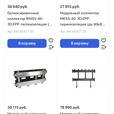
38 640 руб.
27 915 руб.
Балансировочный
Модульный коллектор
коллектор BMSS-60-
MKSS-60-3D.EPP-
3D.EPP-теплоизоляция (до
термоизоляция (до 60кВт
60кВт G1″ 2+1 контура G1″
магистраль G1″ 2+1
Арт.
BM 60A2T 20
Арт.
MK 60A2T 20
4D-кронштейны)
контура G1″унив.подкл.
В корзину
В корзину
30 115 руб.
78 995 руб.
Модульный коллектор
Модульный коллектор