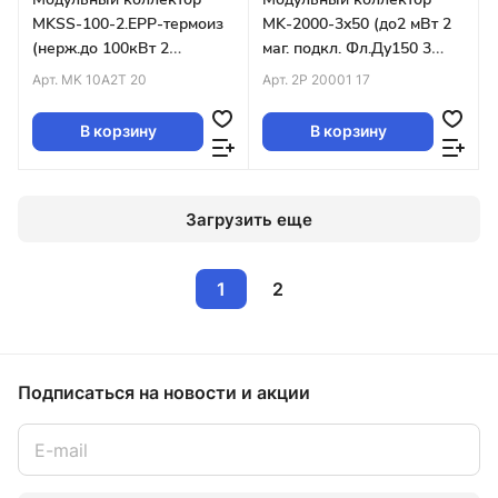
MKSS-100-2.EPP-термоиз
MK-2000-3x50 (до2 мВт 2
(нерж.до 100кВт 2
маг. подкл. Фл.Ду150 3
маг.подкл.G1¼″ 2 конт G1″
контура G2″ вверх)
Арт.
MK 10A2T 20
Арт.
2P 20001 17
кроншт K.UMS)
В корзину
В корзину
Загрузить еще
1
2
Подписаться
на новости и акции