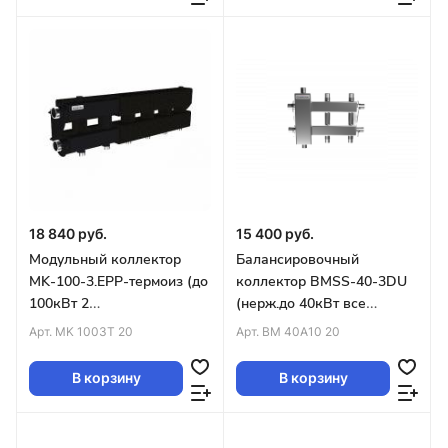
18 840 руб.
15 400 руб.
Модульный коллектор
Балансировочный
MK-100-3.EPP-термоиз (до
коллектор BMSS-40-3DU
100кВт 2
(нерж.до 40кВт все
магистр.подкл.G1¼″ 3конт
контуры G ¾″ 4D-
Арт.
MK 1003T 20
Арт.
BM 40A10 20
G1″унив.подкл.термод)
кронштейны K.UMS)
В корзину
В корзину