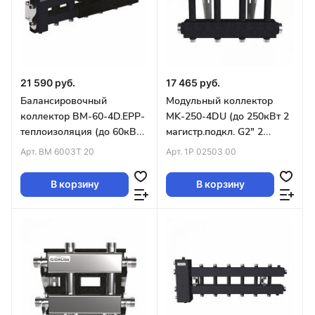
21 590 руб.
17 465 руб.
Балансировочный
Модульный коллектор
коллектор BM-60-4D.EPP-
MK-250-4DU (до 250кВт 2
теплоизоляция (до 60кВт
магистр.подкл. G2″ 2
G1″ 3+1 контура G1″ 4D-
контура G1″ вверх и 2
Арт.
BM 6003T 20
Арт.
1P 02503 00
кронштейны)
вниз)
В корзину
В корзину