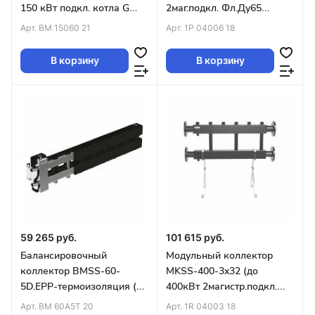
150 кВт подкл. котла G
2маг.подкл. Фл.Ду65
1½″ 6 контуров G
3контура G2″ вверх или
Арт.
BM 15060 21
Арт.
1P 04006 18
1″,бок.конт G 1½″)
вниз)
В корзину
В корзину
59 265 руб.
101 615 руб.
Балансировочный
Модульный коллектор
коллектор BMSS-60-
MKSS-400-3x32 (до
5D.EPP-термоизоляция (до
400кВт 2магистр.подкл.
60кВт G1″ 4+1 контура G1″
Фл.Ду65 3контура G1¼″
Арт.
BM 60A5T 20
Арт.
1R 04003 18