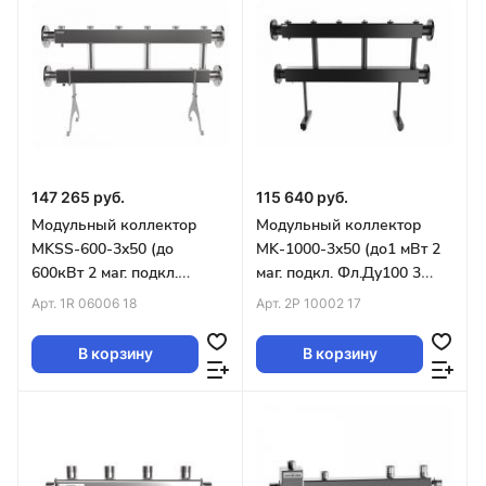
147 265 руб.
115 640 руб.
Модульный коллектор
Модульный коллектор
MKSS-600-3x50 (до
MK-1000-3x50 (до1 мВт 2
600кВт 2 маг. подкл.
маг. подкл. Фл.Ду100 3
Фл.Ду80 3 контура G2″
контура G2″ вверх или
Арт.
1R 06006 18
Арт.
2P 10002 17
вверх или вниз)
вниз)
В корзину
В корзину