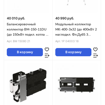
40 010 руб.
40 990 руб.
Балансировочный
Модульный коллектор
коллектор BM-150-11DU
MK-400-3x32 (до 400кВт 2
(до 150кВт подкл. котла G
маг.подкл. Фл.Ду65 3
1½″ 5+5 контуров
контура G1¼″ вверх или
Арт.
BM 15080 21
Арт.
1P 04003 18
G1″,бок.конт G 1½″)
вниз)
В корзину
В корзину