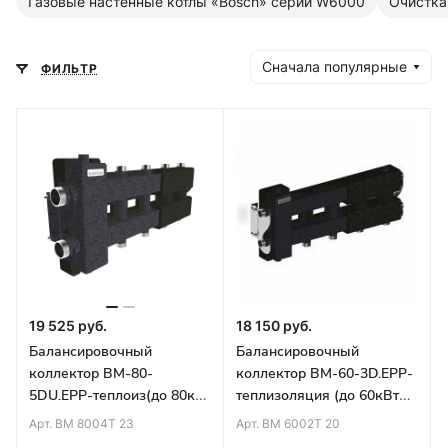
Газовые настенные котлы «Bosch» серии W6000
Очистка
Сначала популярные
ФИЛЬТР
19 525 руб.
18 150 руб.
Балансировочный
Балансировочный
коллектор BM-80-
коллектор BM-60-3D.EPP-
5DU.EPP-теплоиз(до 80кВт
теплизоляция (до 60кВт
п/к G1¼″ 2+2 контура G1″
подкл.котла G 1″ 2+1
Арт.
BM 8004T 23
Арт.
BM 6002T 20
бок.контур G1¼″)
контура G 1″