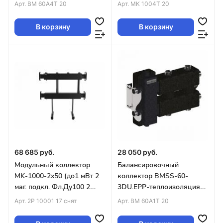
(до 60кВт G1″
2 магистрали G1¼″ 2+2
Арт.
BM 60A4T 20
Арт.
MK 1004T 20
2+2+1контура G1″ 4D-
контура G1″)
кронштейны
В корзину
В корзину
68 685 руб.
28 050 руб.
Модульный коллектор
Балансировочный
MK-1000-2x50 (до1 мВт 2
коллектор BMSS-60-
маг. подкл. Фл.Ду100 2
3DU.EPP-теплоизоляция
контура G2″ вверх или
(до 60кВт G1″ 1+1+1
Арт.
2P 10001 17 снят
Арт.
BM 60A1T 20
вниз)
контура G1″4D-
кронштейны