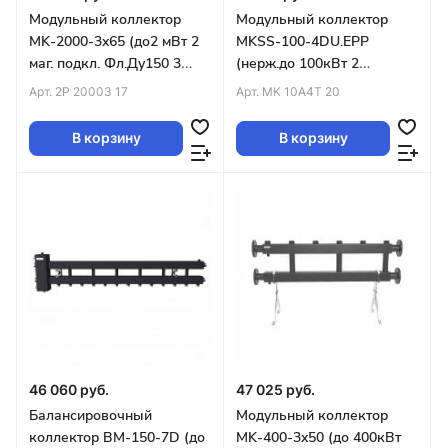
Модульный коллектор
Модульный коллектор
MK-2000-3x65 (до2 мВт 2
MKSS-100-4DU.EPP
маг. подкл. Фл.Ду150 3
(нерж.до 100кВт 2
контура Фл.Ду65 вверх)
маг.подкл.G1¼″ 2+2 конт
Арт.
2P 20003 17
Арт.
MK 10A4T 20
G1″ кроншт K.UMS)
В корзину
В корзину
46 060 руб.
47 025 руб.
Балансировочный
Модульный коллектор
коллектор BM-150-7D (до
MK-400-3x50 (до 400кВт