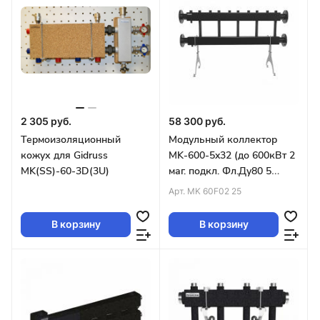
2 305 руб.
58 300 руб.
Термоизоляционный
Модульный коллектор
кожух для Gidruss
MK-600-5x32 (до 600кВт 2
MK(SS)-60-3D(3U)
маг. подкл. Фл.Ду80 5
контуров G1¼″ вверх или
Арт.
MK 60F02 25
вниз)
В корзину
В корзину