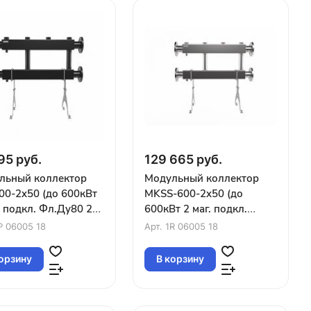
95 руб.
129 665 руб.
льный коллектор
Модульный коллектор
00-2x50 (до 600кВт
MKSS-600-2x50 (до
. подкл. Фл.Ду80 2
600кВт 2 маг. подкл.
ра G2″ вверх или
Фл.Ду80 2 контура G2″
P 06005 18
Арт.
1R 06005 18
вверх или вниз)
орзину
В корзину