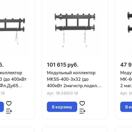
б.
101 615 руб.
47 9
коллектор
Модульный коллектор
Моду
 (до 400кВт
MKSS-400-3x32 (до
MK-6
 Фл.Ду65
400кВт 2магистр.подкл.
2 маг
″ вверх или
Фл.Ду65 3контура G1¼″
конту
 18
Арт.
1R 04003 18
Арт.
M
вверх или вниз)
вниз)
В корзину
В к