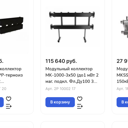
б.
115 640 руб.
27 9
коллектор
Модульный коллектор
Моду
PP-термоиз
MK-1000-3x50 (до1 мВт 2
MKSS
2
маг. подкл. Фл.Ду100 3
150кВ
дкл.G1¼″
контура G2″ вверх или
G1½″ 
 20
Арт.
2P 10002 17
Арт.
1
вниз)
или в
кл.термод)
В корзину
В к