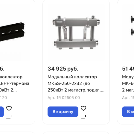
б.
34 925 руб.
51 4
коллектор
Модульный коллектор
Моду
.EPP-термоиз
MKSS-250-2x32 (до
MK-6
0кВт 2
250кВт 2 магистр.подкл.
2 маг
1¼″ 3 конт
G2″ 2 контура G1¼″ вверх
конту
T 20
Арт.
1R 02505 00
Арт.
1
 K.UMS)
или вниз)
вниз)
В корзину
В к