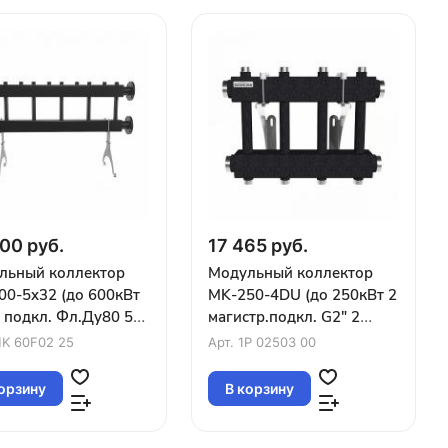
00 руб.
17 465 руб.
льный коллектор
Модульный коллектор
00-5x32 (до 600кВт
MK-250-4DU (до 250кВт 2
. подкл. Фл.Ду80 5
магистр.подкл. G2″ 2
уров G1¼″ вверх или
контура G1″ вверх и 2
K 60F02 25
Арт.
1P 02503 00
вниз)
орзину
В корзину