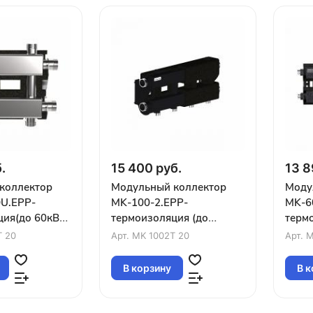
.
15 400 руб.
13 8
коллектор
Модульный коллектор
Моду
U.EPP-
MK-100-2.EPP-
MK-6
ция(до 60кВт
термоизоляция (до
термо
G1″ 3 контура
100кВт 2 магистрали
магис
T 20
Арт.
MK 1002T 20
Арт.
M
штейны
G1¼″ 2 контура G1″)
конт
В корзину
В к