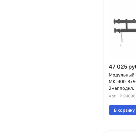
47 025 ру
Модульный 
MK-400-3x50
2маг.подкл.
3контура G2
Арт.
1P 04006
вниз)
В корзину