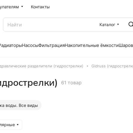
упателям
Контакты
Каталог
Радиаторы
Насосы
Фильтрация
Накопительные ёмкости
Шаров
дравлические разделители (гидрострелки)
Gidruss (гидрострелк
идрострелки)
61 товар
ка воды. Все виды
улярные