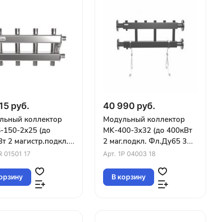
15 руб.
40 990 руб.
льный коллектор
Модульный коллектор
-150-2x25 (до
MK-400-3x32 (до 400кВт
т 2 магистр.подкл.
2 маг.подкл. Фл.Ду65 3
2 контура G1″ вверх
контура G1¼″ вверх или
R 01501 17
Арт.
1P 04003 18
низ)
вниз)
орзину
В корзину