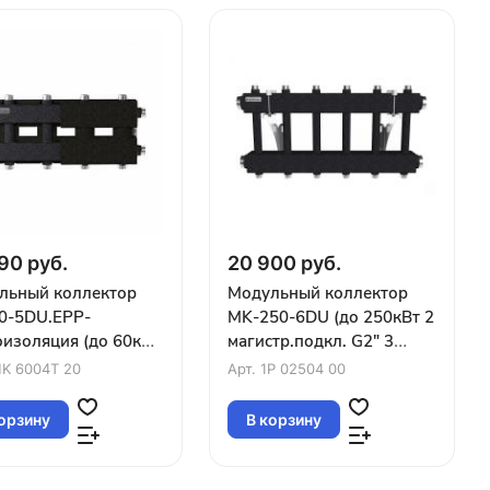
90 руб.
20 900 руб.
льный коллектор
Модульный коллектор
0-5DU.EPP-
MK-250-6DU (до 250кВт 2
изоляция (до 60кВт
магистр.подкл. G2″ 3
траль G1″ 2+2+1
контура G1″ вверх и 3
K 6004T 20
Арт.
1P 02504 00
ура G1″4D-кроншт
вниз)
орзину
В корзину