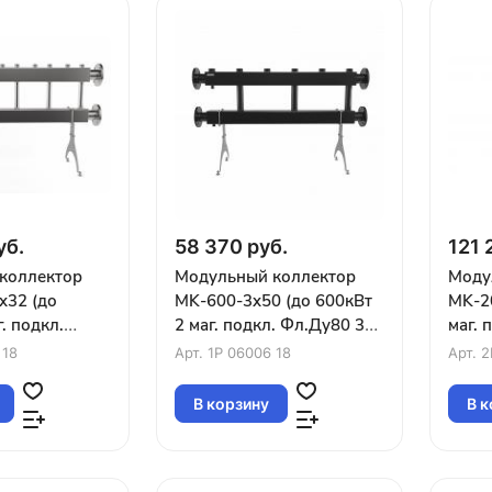
уб.
58 370 руб.
121 
коллектор
Модульный коллектор
Моду
x32 (до
MK-600-3x50 (до 600кВт
MK-20
. подкл.
2 маг. подкл. Фл.Ду80 3
маг. 
контуров
контура G2″ вверх или
конту
 18
Арт.
1P 06006 18
Арт.
2
или вниз)
вниз)
В корзину
В к