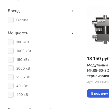
Бренд
Gidruss
Мощность
100 кВт
1000 кВт
18 150 руб
150 кВт
Модульный 
2000 кВт
MKSS-60-3D
термоизоля
250 кВт
магистраль 
Арт.
MK 60A1
40 кВт
G1″4D крон
В корзину
400 кВт
60 кВт