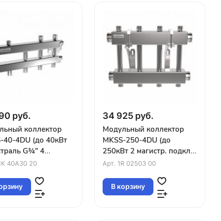
90 руб.
34 925 руб.
льный коллектор
Модульный коллектор
-40-4DU (до 40кВт
MKSS-250-4DU (до
страль G¾″ 4
250кВт 2 магистр. подкл.
ра G¾″ из них
G2″ 2 контура G1″ вверх и
K 40A30 20
Арт.
1R 02503 00
 1вверх 1в стор
2 вниз)
орзину
В корзину