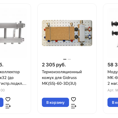
б.
2 305 руб.
58 3
коллектор
Термоизоляционный
Моду
x32 (до
кожух для Gidruss
MK-6
гистр.подкл.
MK(SS)-60-3D(3U)
2 маг
ра G1¼″ вверх
конт
 00
Арт.
M
вниз)
В корзину
В к