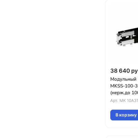
38 640 ру
Модульный 
MKSS-100-3
(нерж.до 10
маг.подкл.G
Арт.
MK 10A3
G1″ кроншт
В корзину