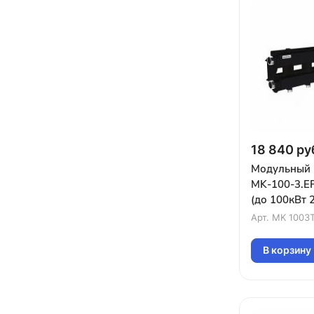
18 840 ру
Модульный 
MK-100-3.E
(до 100кВт 
магистр.по
Арт.
MK 1003T
3конт
G1″унив.под
В корзину