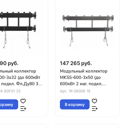
90 руб.
147 265 руб.
льный коллектор
Модульный коллектор
00-3x32 (до 600кВт
MKSS-600-3x50 (до
. подкл. Фл.Ду80 3
600кВт 2 маг. подкл.
ра G1¼″ вверх или
Фл.Ду80 3 контура G2″
K 60F01 25
Арт.
1R 06006 18
вверх или вниз)
орзину
В корзину