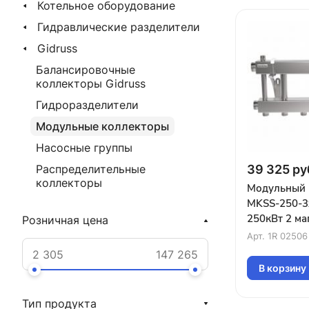
Котельное оборудование
Гидравлические разделители
Gidruss
Балансировочные
коллекторы Gidruss
Гидроразделители
Модульные коллекторы
Насосные группы
39 325 ру
Распределительные
коллекторы
Модульный 
MKSS-250-3
250кВт 2 ма
Розничная цена
G2″ 3 конту
Арт.
1R 02506
или вниз)
В корзину
Тип продукта