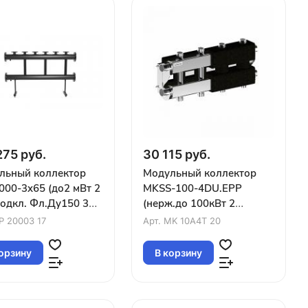
275 руб.
30 115 руб.
льный коллектор
Модульный коллектор
00-3x65 (до2 мВт 2
MKSS-100-4DU.EPP
подкл. Фл.Ду150 3
(нерж.до 100кВт 2
ра Фл.Ду65 вверх)
маг.подкл.G1¼″ 2+2 конт
P 20003 17
Арт.
MK 10A4T 20
G1″ кроншт K.UMS)
орзину
В корзину