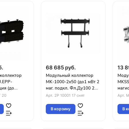
б.
68 685 руб.
13 8
коллектор
Модульный коллектор
Моду
.EPP-
MK-1000-2x50 (до1 мВт 2
MKSS
ия (до
маг. подкл. Фл.Ду100 2
маги
гистрали
контура G2″ вверх или
конту
 20
Арт.
2P 10001 17 снят
Арт.
M
нтура G1″)
вниз)
2вниз
В корзину
В к