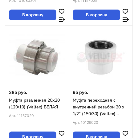
Арт.
10108020Г
Арт.
11157025
В корзину
В корзину
385 руб.
95 руб.
Муфта разъемная 20х20
Муфта переходная с
(120/10) (Valfex) БЕЛАЯ
внутренней резьбой 20 x
1/2" (150/30) (Valfex)
Арт.
11157020
БЕЛАЯ
Арт.
10129020
В корзину
В корзину