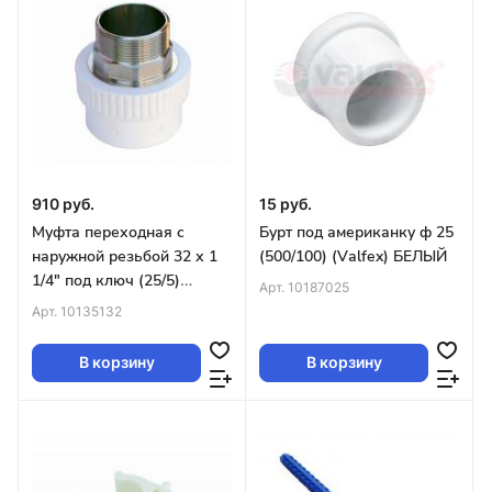
910 руб.
15 руб.
Муфта переходная с
Бурт под американку ф 25
наружной резьбой 32 х 1
(500/100) (Vаlfex) БЕЛЫЙ
1/4" под ключ (25/5)
Арт.
10187025
(Valfex) БЕЛАЯ
Арт.
10135132
В корзину
В корзину