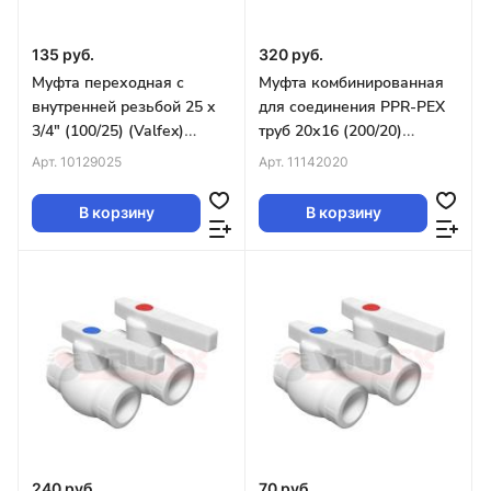
135 руб.
320 руб.
Муфта переходная с
Муфта комбинированная
внутренней резьбой 25 x
для соединения PPR-PEX
3/4" (100/25) (Valfex)
труб 20х16 (200/20)
БЕЛАЯ
(Valfex) БЕЛАЯ
Арт.
10129025
Арт.
11142020
В корзину
В корзину
240 руб.
70 руб.