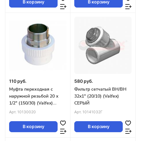
В корзину
В корзину
110 руб.
580 руб.
Муфта переходная с
Фильтр сетчатый ВН/ВН
наружной резьбой 20 x
32x1" (20/10) (Valfex)
1/2" (150/30) (Valfex)
СЕРЫЙ
БЕЛАЯ
Арт.
10130020
Арт.
10141032Г
В корзину
В корзину