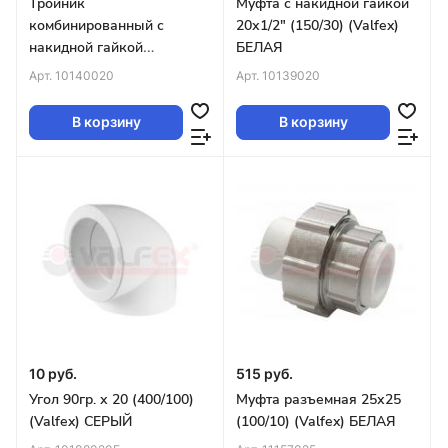
Тройник
Муфта с накидной гайкой
комбинированный с
20х1/2" (150/30) (Valfex)
накидной гайкой
БЕЛАЯ
20х1/2"х20 (100/25)
Арт.
10140020
Арт.
10139020
(Valfex) БЕЛЫЙ
В корзину
В корзину
10 руб.
515 руб.
Угол 90гр. х 20 (400/100)
Муфта разъемная 25х25
(Valfex) СЕРЫЙ
(100/10) (Valfex) БЕЛАЯ