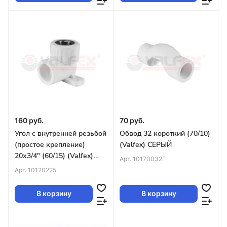
160 руб.
70 руб.
Угол с внутренней резьбой
Обвод 32 короткий (70/10)
(простое крепление)
(Valfex) СЕРЫЙ
20х3/4" (60/15) (Valfex)
Арт.
10170032Г
БЕЛЫЙ
Арт.
10120225
В корзину
В корзину