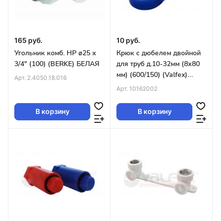
165 руб.
10 руб.
Угольник комб. НР ø25 х
Крюк с дюбелем двойной
3/4" (100) (BERKE) БЕЛАЯ
для труб д.10-32мм (8х80
мм) (600/150) (Valfex)
Арт.
2.4050.18.016
Белый
Арт.
10162002
В корзину
В корзину