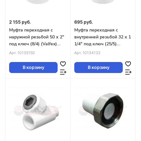
2 155 руб.
695 руб.
Муфта переходная с
Муфта переходная с
наружной резьбой 50 х 2"
внутренней резьбой 32 х 1
под ключ (8/4) (Valfex)
1/4" под ключ (25/5)
БЕЛАЯ
(Valfex) БЕЛАЯ
Арт.
10135150
Арт.
10134132
В корзину
В корзину