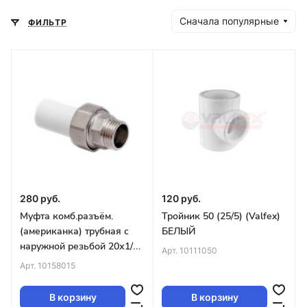
Сначала популярные
ФИЛЬТР
280 руб.
120 руб.
Муфта комб.разъём.
Тройник 50 (25/5) (Valfex)
(американка) трубная с
БЕЛЫЙ
наружной резьбой 20х1/2"
Арт.
10111050
(175/25) (Valfex) БЕЛАЯ
Арт.
10158015
В корзину
В корзину