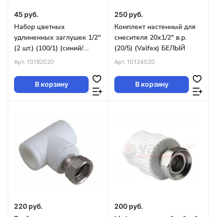
45 руб.
250 руб.
Набор цветных
Комплект настенный для
удлиненных заглушек 1/2''
смесителя 20х1/2" в.р.
(2 шт.) (100/1) (синий/
(20/5) (Valfex) БЕЛЫЙ
красный) VALFEX
Арт.
10192020
Арт.
10124020
В корзину
В корзину
220 руб.
200 руб.