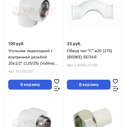
100 руб.
25 руб.
Угольник переходной с
Обвод тип "С" ø20 (275)
внутренней резьбой
(BERKE) БЕЛАЯ
20х1/2" (125/25) (Valfex)
Арт.
2.4040.27.020
СЕРЫЙ
Арт.
10125020Г
В корзину
В корзину