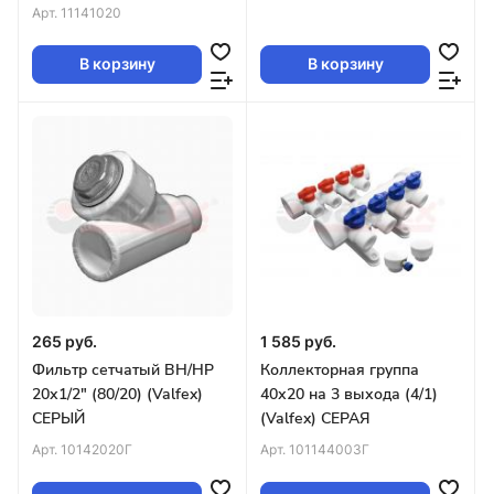
(200/20) (Valfex) БЕЛЫЙ
Арт.
11141020
В корзину
В корзину
265 руб.
1 585 руб.
Фильтр сетчатый ВН/НР
Коллекторная группа
20х1/2" (80/20) (Valfex)
40х20 на 3 выхода (4/1)
СЕРЫЙ
(Valfex) СЕРАЯ
Арт.
10142020Г
Арт.
101144003Г