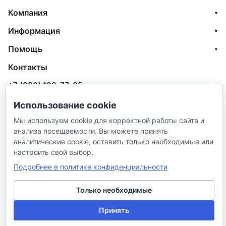
Компания
Информация
Помощь
Контакты
+7 (800) 100-77-05
info@aquatehnik.com
Использование cookie
Мы используем cookie для корректной работы сайта и
г. Краснодар (Центр),
анализа посещаемости. Вы можете принять
ул. Чкалова, 167
аналитические cookie, оставить только необходимые или
настроить свой выбор.
Подробнее в политике конфиденциальности
Только необходимые
© 2026 ИП Сибирцев И. В.
Принять