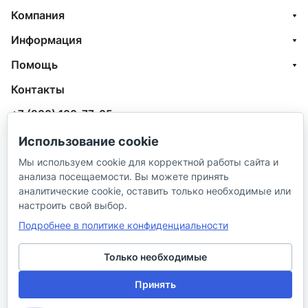
Компания
Информация
Помощь
Контакты
+7 (800) 100-77-05
info@aquatehnik.com
Использование cookie
Мы используем cookie для корректной работы сайта и
г. Краснодар (Центр),
анализа посещаемости. Вы можете принять
ул. Чкалова, 167
аналитические cookie, оставить только необходимые или
настроить свой выбор.
Подробнее в политике конфиденциальности
Только необходимые
© 2026 ИП Сибирцев И. В.
Принять