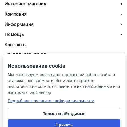
Интернет-магазин
Компания
Информация
Помощь
Контакты
+7 (800) 100-77-05
info@aquatehnik.com
Использование cookie
Мы используем cookie для корректной работы сайта и
г. Краснодар (Центр),
анализа посещаемости. Вы можете принять
ул. Чкалова, 167
аналитические cookie, оставить только необходимые или
настроить свой выбор.
Подробнее в политике конфиденциальности
Только необходимые
© 2026 ИП Сибирцев И. В.
Принять