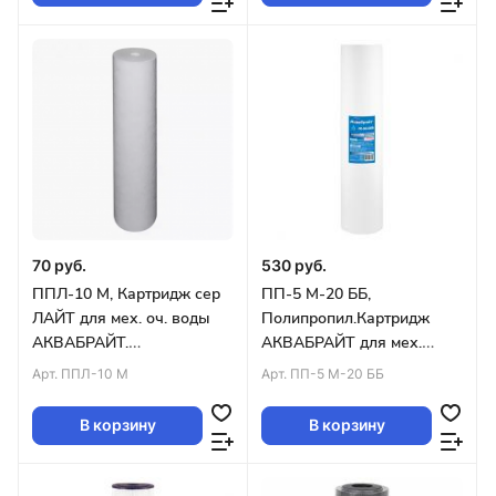
70 руб.
530 руб.
ППЛ-10 М, Картридж сер
ПП-5 М-20 ББ,
ЛАЙТ для мех. оч. воды
Полипропил.Картридж
АКВАБРАЙТ.
АКВАБРАЙТ для мех.
Пористость10
очистки воды, Пористость
Арт.
ППЛ-10 М
Арт.
ПП-5 М-20 ББ
мкр,SLIMLINE LITE10 уп
5 мкр,20ВВ уп.10шт
50шт
В корзину
В корзину