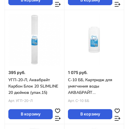
395 руб.
1 075 руб.
УГП-20-Л, Аквабрайт
С-10 ББ, Картридж для
Карбон Блок 20 SLIMLINE
умягчения воды
20 дюймов (упак.15)
АКВАБРАЙТ
(ионнообменая
Арт.
УГП-20-Л
Арт.
С-10 ББ
смола)BIGBLUE10 уп.12шт
В корзину
В корзину