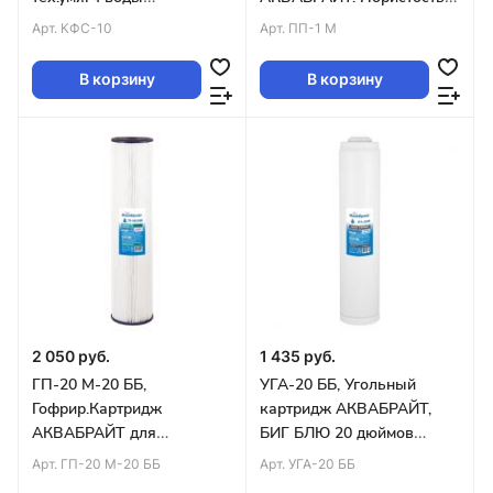
АКВАБРАЙТ, SLIM LINE 10
мкр, Типоразмер
Арт.
КФС-10
Арт.
ПП-1 М
уп.25шт
SLIMLINE10 уп.50шт
В корзину
В корзину
2 050 руб.
1 435 руб.
ГП-20 М-20 ББ,
УГА-20 ББ, Угольный
Гофрир.Картридж
картридж АКВАБРАЙТ,
АКВАБРАЙТ для
БИГ БЛЮ 20 дюймов
мех.очистки воды.
(упак.6)
Арт.
ГП-20 М-20 ББ
Арт.
УГА-20 ББ
Пористость 20 мкм,Big