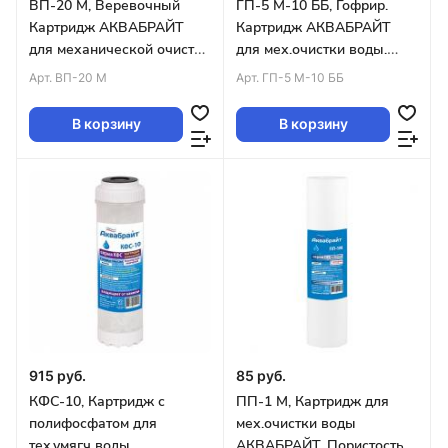
ВП-20 М, Веревочный
ГП-5 М-10 ББ, Гофрир.
Картридж АКВАБРАЙТ
Картридж АКВАБРАЙТ
для механической очистки
для мех.очистки воды.
воды, 20 мкм.SLIM LINE10
Пористость 5 мкм, Big
Арт.
ВП-20 М
Арт.
ГП-5 М-10 ББ
(упак.50шт
Blue10 уп.18шт
В корзину
В корзину
915 руб.
85 руб.
КФС-10, Картридж с
ПП-1 М, Картридж для
полифосфатом для
мех.очистки воды
тех.умягч воды
АКВАБРАЙТ. Пористость 1