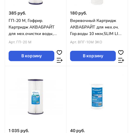
385 руб.
180 руб.
ГП-20 М, Гофрир.
Веревочный Картридж
Картридж АКВАБРАЙТ
АКВАБРАЙТ для мех.оч.
для мех.очистки воды,
Гор.воды 10 мкм,SLIM LINE
Пористость 20 мкм.,SLIM
10"
Арт.
ГП-20 М
Арт.
ВПГ-10М ЭКО
LINE 10 уп.50шт
В корзину
В корзину
1 035 руб.
40 руб.