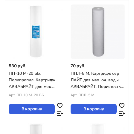
530 руб.
70 руб.
ПП-10 М-20 ББ,
ППЛ-5 М, Картридж сер
Полипропил. Картридж
ЛАЙТ для мех. оч. воды
АКВАБРАЙТ для мех.
АКВАБРАЙТ. Пористость 5
очистки воды. Пористость
мкр, SLIMLINE LITE10
Арт.
ПП-10 М-20 ББ
Арт.
ППЛ-5 М
10 мкр.20ВВ уп.10шт
уп.50шт
В корзину
В корзину