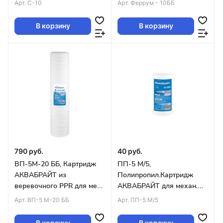
Арт.
С-10
Арт.
Феррум - 10ББ
В корзину
В корзину
790 руб.
40 руб.
ВП-5М-20 ББ, Картридж
ПП-5 М/5,
АКВАБРАЙТ из
Полипропил.Картридж
веревочного PPR для мех.
АКВАБРАЙТ для механ.
очистки воды. 5мкм,Big
очистки воды. Пористость
Арт.
ВП-5 М-20 ББ
Арт.
ПП-5 М/5
Blue 20 (упак. 10 шт)
5 мкр. SLIM 5 уп.100шт
В корзину
В корзину