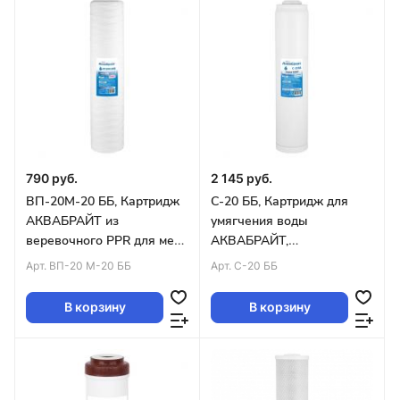
790 руб.
2 145 руб.
ВП-20М-20 ББ, Картридж
С-20 ББ, Картридж для
АКВАБРАЙТ из
умягчения воды
веревочного PPR для мех.
АКВАБРАЙТ,
очистки воды. 20мкм,Big
(ионнообменая
Арт.
ВП-20 М-20 ББ
Арт.
С-20 ББ
Blue 20 (упак. 10 шт)
смола)BIGBLUE 20уп.6шт
В корзину
В корзину