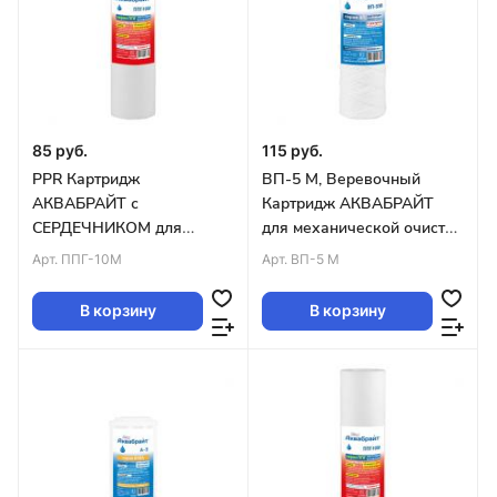
85 руб.
115 руб.
PPR Картридж
ВП-5 М, Веревочный
АКВАБРАЙТ с
Картридж АКВАБРАЙТ
СЕРДЕЧНИКОМ для
для механической очистки
мех.оч. гор.воды 10
воды, 5 мкм. SLIM LINE 10
Арт.
ППГ-10М
Арт.
ВП-5 М
мкм,СЛИМ ЛАЙН 10 (упак.
(упак.50шт)
50шт)
В корзину
В корзину