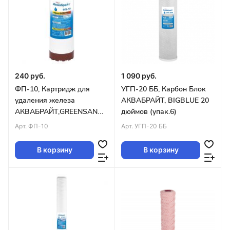
240 руб.
1 090 руб.
ФП-10, Картридж для
УГП-20 ББ, Карбон Блок
удаления железа
АКВАБРАЙТ, BIGBLUE 20
АКВАБРАЙТ,GREENSAND,
дюймов (упак.6)
SLIM LINE 10 уп.25шт
Арт.
ФП-10
Арт.
УГП-20 ББ
В корзину
В корзину