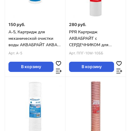
150 руб.
280 руб.
А-5, Картридж для
PPR Картридж
механической очистки
АКВАБРАЙТ с
воды АКВАБРАЙТ АКВА
СЕРДЕЧНИКОМ для
NET,пластик. сетка. 70мкн,
мех.оч. гор.воды 10
Арт.
А-5
Арт.
ППГ-10М-10ББ
SLIM LINE 5
мкм,БИГ БЛЮ 10
В корзину
В корзину