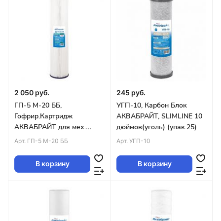
2 050 руб.
245 руб.
ГП-5 М-20 ББ,
УГП-10, Карбон Блок
Гофрир.Картридж
АКВАБРАЙТ, SLIMLINE 10
АКВАБРАЙТ для мех.
дюймов(уголь) (упак.25)
очистки воды. Пористость
Арт.
ГП-5 М-20 ББ
Арт.
УГП-10
5 мкм,Big Blue 20уп.9шт
В корзину
В корзину