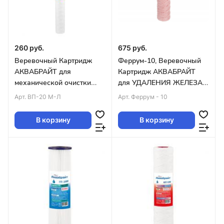
260 руб.
675 руб.
Веревочный Картридж
Феррум-10, Веревочный
АКВАБРАЙТ для
Картридж АКВАБРАЙТ
механической очистки
для УДАЛЕНИЯ ЖЕЛЕЗА
воды 20 мкм. SLIM LINE 20
10 мкр,SLIM10 уп.50шт
Арт.
ВП-20 М-Л
Арт.
Феррум - 10
(упак. 25 шт)
В корзину
В корзину