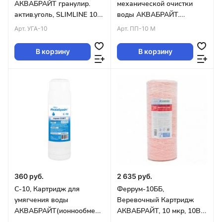
АКВАБРАЙТ гранулир.
механической очистки
актив.уголь, SLIMLINE 10
воды АКВАБРАЙТ.
дюймов (упак.25)
Пористость 10 мкр, Тип
Арт.
УГА-10
Арт.
ПП-10 М
SLIMLINE10 (50 шт.)
В корзину
В корзину
360 руб.
2 635 руб.
С-10, Картридж для
Феррум-10ББ,
умягчения воды
Веревочный Картридж
АКВАБРАЙТ(ионнообменая
АКВАБРАЙТ, 10 мкр, 10BB.
смола)SLIM10 уп.25шт
уп.20шт