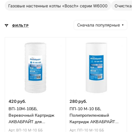
Газовые настенные котлы «Bosch» серии W6000
Очистка
Сначала популярные
ФИЛЬТР
420 руб.
280 руб.
ВП-10М-10ББ,
ПП-10 М-10 ББ,
Веревочный Картридж
Полипропиленовый
АКВАБРАЙТ для
Картридж АКВАБРАЙТ
механической очистки
для мех.очистки воды 10
Арт.
ВП-10 М-10 ББ
Арт.
ПП-10 М-10 ББ