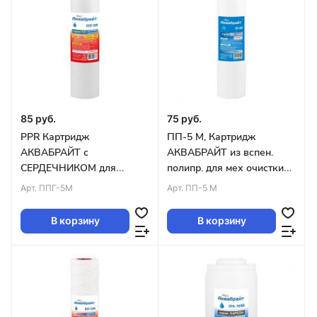
85 руб.
75 руб.
PPR Картридж
ПП-5 М, Картридж
АКВАБРАЙТ с
АКВАБРАЙТ из вспен.
СЕРДЕЧНИКОМ для
полипр. для мех очистки
мех.оч. гор.воды 5
воды. Пористость 5
Арт.
ППГ-5М
Арт.
ПП-5 М
мкм,СЛИМ ЛАЙН 10
мкр,SLIM 10 уп.50шт
В корзину
В корзину