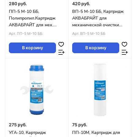
280 руб.
420 руб.
ПП-5 М-10 ББ,
ВП-5 М-10 ББ, Картридж
Полипропил.Картридж
АКВАБРАЙТ для
АКВАБРАЙТ для мех.
механической очистки
очистки воды, Пористость
воды. Пористость 5
Арт.
ПП-5 М-10 ББ
Арт.
ВП-5 М-10 ББ
5 мкр.,10ВВ уп.20шт
мкм.Big Blue 10 (упак. 20
шт)
В корзину
В корзину
275 руб.
75 руб.
УГА-10, Картридж
ПП-10М, Картридж для