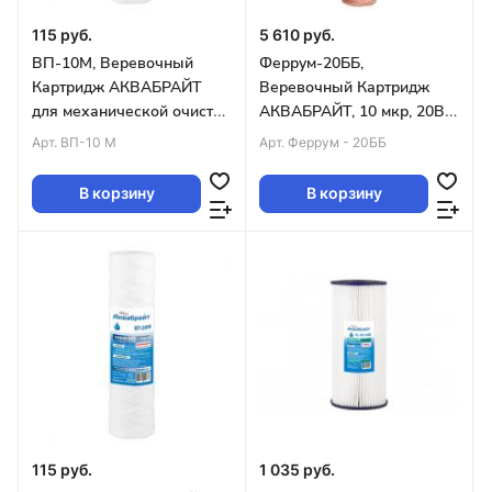
115 руб.
5 610 руб.
ВП-10М, Веревочный
Феррум-20ББ,
Картридж АКВАБРАЙТ
Веревочный Картридж
для механической очистки
АКВАБРАЙТ, 10 мкр, 20BB.
воды. 10 мкм. SLIM LINE10
уп.10шт
Арт.
ВП-10 М
Арт.
Феррум - 20ББ
(упак.50шт
В корзину
В корзину
115 руб.
1 035 руб.