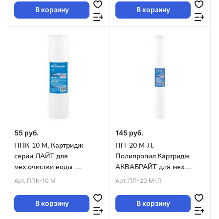
Blue 20 уп.9шт
В корзину
В корзину
55 руб.
145 руб.
ППК-10 М, Картридж
ПП-20 М-Л,
серии ЛАЙТ для
Полипропил.Картридж
мех.очистки воды .
АКВАБРАЙТ для мех.
Пористость 10 мкр,
очистки воды 20 мкр,
Арт.
ППК-10 М
Арт.
ПП-20 М-Л
SLIMLINE LITE10 уп.50шт
Slimline 20 уп.25шт
В корзину
В корзину