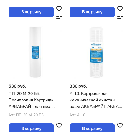
воды.Пористость
мкр,BIG BLUE 10 (упак.20)
10мкм.Big Blue10 (упак. 20
В корзину
В корзину
шт)
530 руб.
330 руб.
ПП-20 М-20 ББ,
А-10, Картридж для
Полипропил.Картридж
механической очистки
АКВАБРАЙТ для мех.
воды АКВАБРАЙТ АКВА
очистки воды. Пористость
NET.п/с 70мкн, SLIMLINE
Арт.
ПП-20 М-20 ББ
Арт.
А-10
20 мкр,20BB уп.10шт
10 (упак.50)
В корзину
В корзину