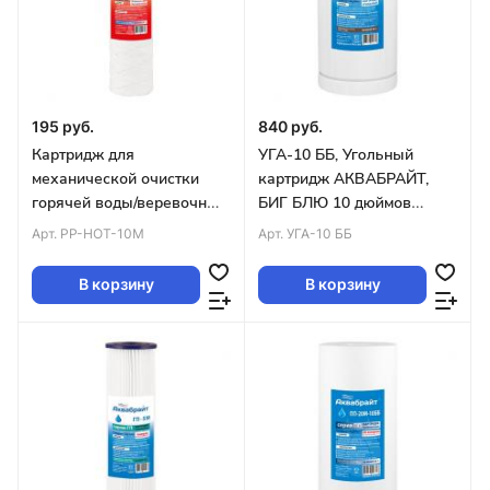
195 руб.
840 руб.
Картридж для
УГА-10 ББ, Угольный
механической очистки
картридж АКВАБРАЙТ,
горячей воды/веревочный
БИГ БЛЮ 10 дюймов
10 мкр.SLIM 10 (упак. 50
(упак.12)
Арт.
PP-HOT-10M
Арт.
УГА-10 ББ
шт)
В корзину
В корзину