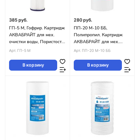
385 руб.
280 руб.
ГП-5 М, Гофрир. Картридж
ПП-20 М-10 ББ,
АКВАБРАЙТ для мех.
Полипропил. Картридж
очистки воды, Пористость
АКВАБРАЙТ для мех.
5 мкм,SLIM LINE10 уп.50шт
очистки воды 20 мкр. BIG
Арт.
ГП-5 М
Арт.
ПП-20 М-10 ББ
BLUE10 уп.20шт
В корзину
В корзину