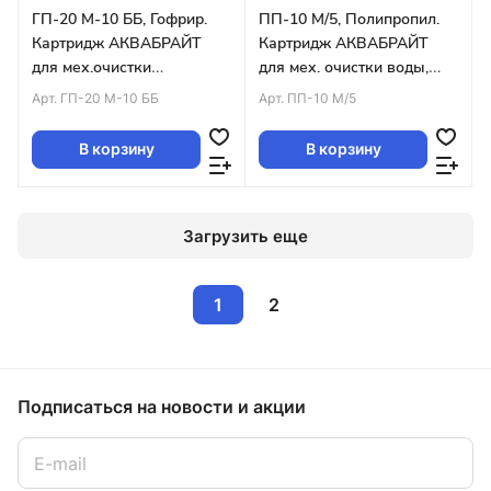
ГП-20 М-10 ББ, Гофрир.
ПП-10 М/5, Полипропил.
Картридж АКВАБРАЙТ
Картридж АКВАБРАЙТ
для мех.очистки
для мех. очистки воды,
воды.Пористость 20
Пористость 10 мкр., SLIM 5
Арт.
ГП-20 М-10 ББ
Арт.
ПП-10 М/5
мкм.Big Blue10 уп.18шт
уп.100шт
В корзину
В корзину
Загрузить еще
1
2
Подписаться
на новости и акции