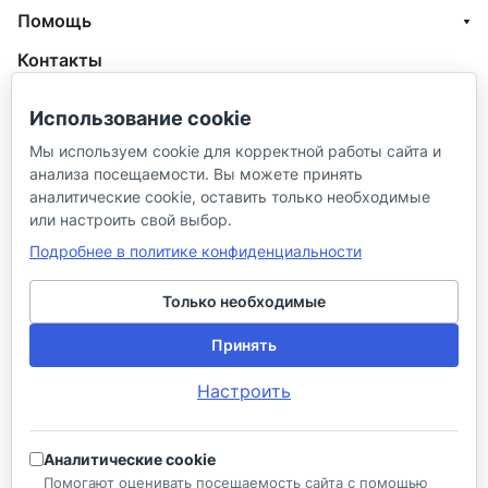
Помощь
Контакты
+7 (800) 100-77-05
Использование cookie
info@aquatehnik.com
Мы используем cookie для корректной работы сайта и
анализа посещаемости. Вы можете принять
г. Краснодар (Центр),
аналитические cookie, оставить только необходимые
ул. Чкалова, 167
или настроить свой выбор.
Подробнее в политике конфиденциальности
Только необходимые
Принять
© 2026 ИП Сибирцев И. В.
Настроить
Политика в отношении песональных
Правила
данных
продажи
Аналитические cookie
Разработано в
Помогают оценивать посещаемость сайта с помощью