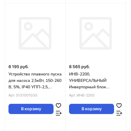
6 195 руб.
8 565 руб.
Устройство плавного пуска
ИНВ-2200,
для насоса 2,5кВт, 150-260
УНИВЕРСАЛЬНЫЙ
В, 5%, IP40 УПП-2,5,
Инверторный блок
EXTRA Акваконтроль
управления для НАСОСА
Арт.
5131001030
Арт.
ИНВ-2200
В корзину
В корзину