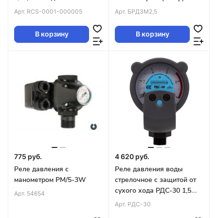
ROMMER
Арт.
RCS-0001-000005
Арт.
БРД3М2,5
В корзину
В корзину
775 руб.
4 620 руб.
Реле давления с
Реле давления воды
манометром РМ/5-3W
стрелочное c защитой от
сухого хода РДС-30 1,5
Арт.
54654
кВт EXTRA Акваконтроль
Арт.
РДС-30