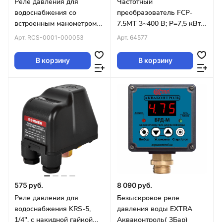
Реле давления для
Частотный
водоснабжения со
преобразователь FCP-
встроенным манометром
7.5MT 3~400 В; P=7,5 кВт,
KRS-7 ROMMER
Imax=17,4 А Unipump
Арт.
RCS-0001-000053
Арт.
64577
В корзину
В корзину
575 руб.
8 090 руб.
Реле давления для
Безыскровое реле
водоснабжения KRS-5,
давления воды EXTRA
1/4", с накидной гайкой
Акваконтроль( 3Бар)