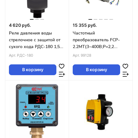
4 620 руб.
15 355 руб.
Реле давления воды
Частотный
стрелочное c защитой от
преобразователь FCP-
сухого хода РДС-180 1,5
2.2MT(3~400В;P=2,2
кВт для скважинных
кВт,Imax=5А,компл:кабель
Арт.
РДС-180
Арт.
99128
насосов EXTRA
насоса,сет. кабель,датчик)
Акваконтроль
В корзину
В корзину