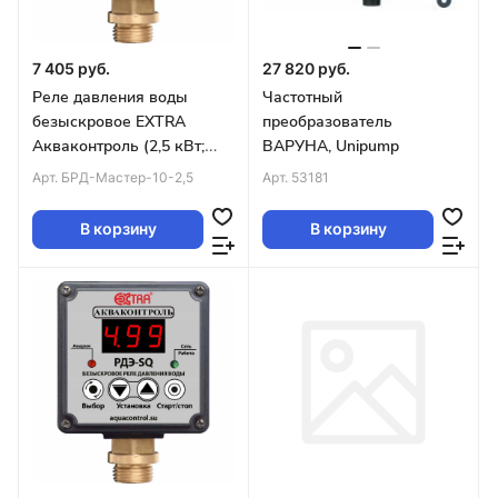
7 405 руб.
27 820 руб.
Реле давления воды
Частотный
безыскровое EXTRA
преобразователь
Акваконтроль (2,5 кВт;
ВАРУНА, Unipump
G1/2; 5%)
Арт.
БРД-Мастер-10-2,5
Арт.
53181
В корзину
В корзину