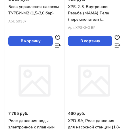
Блок управления насосом
XPS-2-3, Внутренняя
ТУРБИ-М2 (1,5-3,0 бар)
Резьба (МАМА) Реле
(переключатель)
Арт.
50387
давления, (2,8-4,2 bar)
Арт.
XPS-2-3 BP
В корзину
В корзину
7 765 руб.
460 руб.
Реле давления воды
XPD-9A, Реле давления
электронное с плавным
для насосной станции (1,8-