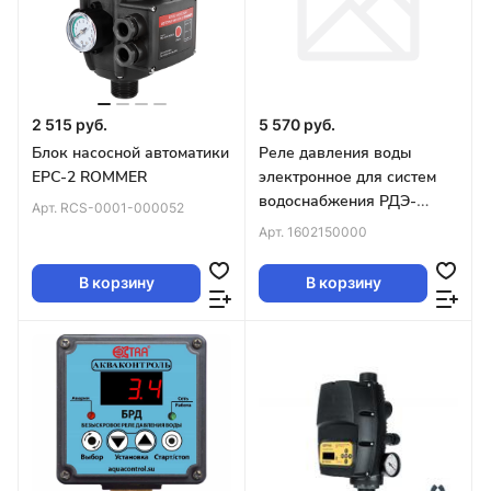
2 515 руб.
5 570 руб.
Блок насосной автоматики
Реле давления воды
EPC-2 ROMMER
электронное для систем
водоснабжения РДЭ-
Арт.
RCS-0001-000052
Лайт-10-2,2 (2,2 кВт)
Арт.
1602150000
EXTRA Акваконтроль
В корзину
В корзину