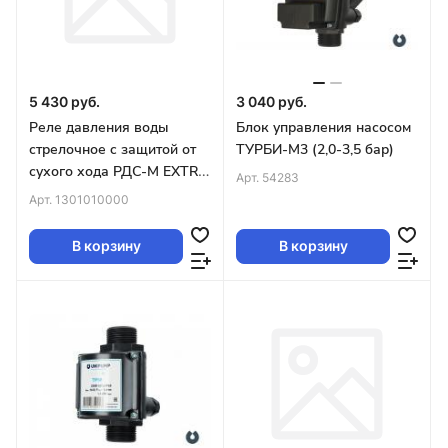
5 430 руб.
3 040 руб.
Реле давления воды
Блок управления насосом
стрелочное c защитой от
ТУРБИ-М3 (2,0-3,5 бар)
сухого хода РДС-М EXTRA,
Арт.
54283
Акваконтроль
Арт.
1301010000
В корзину
В корзину