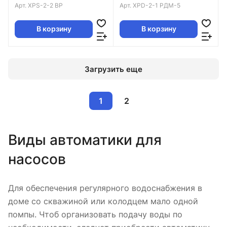
давления, (2,1-3,5 bar)
(МАМА) Реле давления
Арт.
XPS-2-2 BP
Арт.
XPD-2-1 РДМ-5
В корзину
В корзину
Загрузить еще
1
2
Виды автоматики для
насосов
Для обеспечения регулярного водоснабжения в
доме со скважиной или колодцем мало одной
помпы. Чтоб организовать подачу воды по