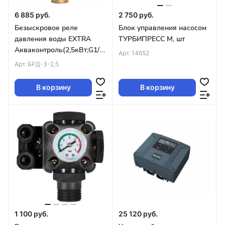
6 885 руб.
2 750 руб.
Безыскровое реле
Блок управления насосом
давления воды EXTRA
ТУРБИПРЕСС М, шт
Акваконтроль(2,5кВт;G1/2;
Арт.
14652
до 3Бар)
Арт.
БРД-3-2,5
В корзину
В корзину
1 100 руб.
25 120 руб.