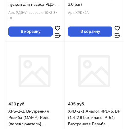
пуском для насоса РДЭ-
3,0 bar)
Универсал-10-3.3-ПП,
Арт.
РДЭ-Универсал-10-3.3-
Арт.
XPD-9A
Акваконтроль
ПП
В корзину
В корзину
420 руб.
435 руб.
XPS-2-2, Внутренняя
XPD-2-1 Аналог RPD-5, ВР
Резьба (МАМА) Реле
(1,4-2,8 bar, класс IP-54)
(переключатель)
Внутренняя Резьба