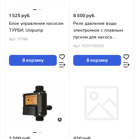
1 525 руб.
8 500 руб.
Блок управления насосом
Реле давления воды
ТУРБИ, Unipump
электронное с плавным
пуском для насоса
Арт.
17748
РДЭ-10-3.3-ПП,
Арт.
1533150000
Акваконтроль
В корзину
В корзину
2 500 руб.
420 руб.