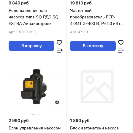
9 840 руб.
19 810 руб.
Реле давления для
Частотный
насосов типа SQ РДЭ SQ
преобразователь FCP-
EXTRA Акваконтроль
4.0MT 3~400 В; P=4,0 кВт,
Imax=9,3 А, в комплекте:
Арт.
РДЭ10.0SQ
Арт.
47291
кабель насоса, сетевой
кабель и внешний датчик
В корзину
В корзину
давления Unipump
2 990 руб.
1 890 руб.
Блок управления насосом
Блок автоматики насоса