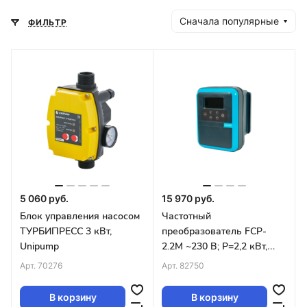
Сначала популярные
ФИЛЬТР
5 060 руб.
15 970 руб.
Блок управления насосом
Частотный
ТУРБИПРЕСС 3 кВт,
преобразователь FCP-
Unipump
2.2M ~230 В; P=2,2 кВт,
Imax=10 А (управление
Арт.
70276
Арт.
82750
кнопками) Unipump
В корзину
В корзину