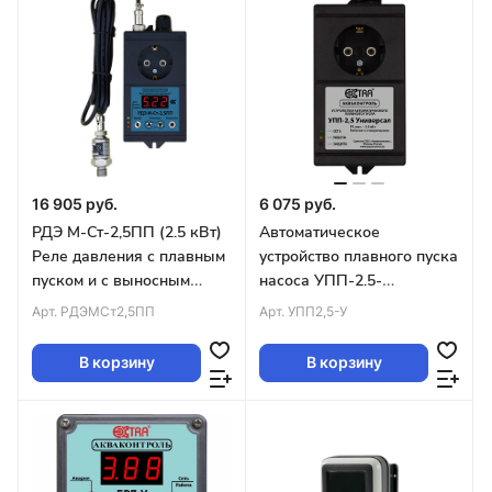
16 905 руб.
6 075 руб.
РДЭ М-Ст-2,5ПП (2.5 кВт)
Автоматическое
Реле давления с плавным
устройство плавного пуска
пуском и с выносным
насоса УПП-2.5-
датчиком давления 4-
Универсал EXTRA
Арт.
РДЭМСт2,5ПП
Арт.
УПП2,5-У
20мА EXTRA
Акваконтроль
Акваконтроль
В корзину
В корзину