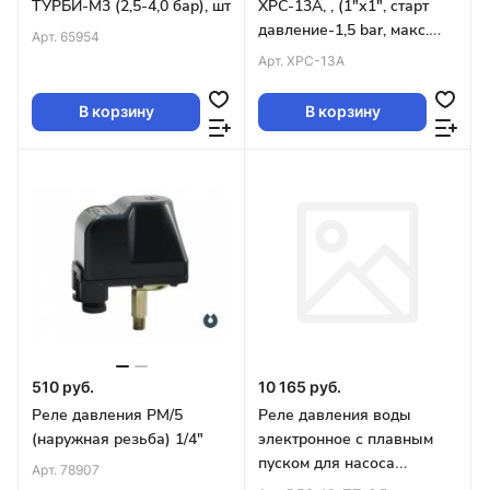
ТУРБИ-М3 (2,5-4,0 бар), шт
XPC-13A, , (1"х1", cтарт
давление-1,5 bar, макс.
Арт.
65954
дав -10 bar) (упак 15шт)
Арт.
XPC-13A
В корзину
В корзину
510 руб.
10 165 руб.
Реле давления РМ/5
Реле давления воды
(наружная резьба) 1/4"
электронное с плавным
пуском для насоса
Арт.
78907
РДЭ-10-ПП-2,5