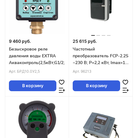
9 460 руб.
25 615 руб.
Безыскровое реле
Частотный
давления воды EXTRA
преобразователь FCP-2.2S
Акваконтроль(2,5кВт;G1/2;1%)
~230 В; P=2,2 кВт, Imax=17
А (с сенсорным дисплеем)
Арт.
БРД10.0У2,5
Арт.
96213
Unipump
В корзину
В корзину