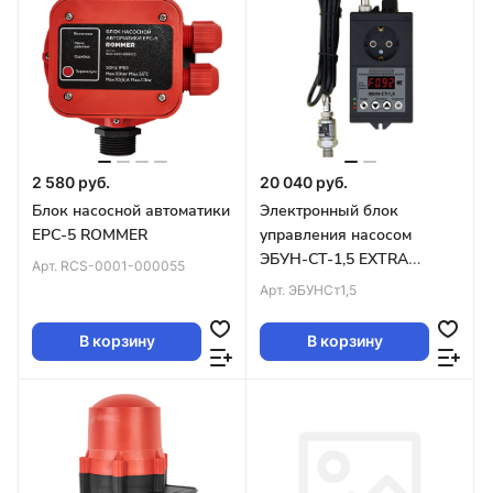
2 580 руб.
20 040 руб.
Блок насосной автоматики
Электронный блок
EPC-5 ROMMER
управления насосом
ЭБУН-СТ-1,5 EXTRA
Арт.
RCS-0001-000055
Акваконтроль
Арт.
ЭБУНСт1,5
В корзину
В корзину