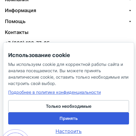
Информация
Помощь
Контакты
+7 (800) 100-77-05
info@aquatehnik.com
Использование cookie
Мы используем cookie для корректной работы сайта и
г. Краснодар (Центр),
анализа посещаемости. Вы можете принять
ул. Чкалова, 167
аналитические cookie, оставить только необходимые или
настроить свой выбор.
Подробнее в политике конфиденциальности
Только необходимые
© 2026 ИП Сибирцев И. В.
Принять
Настроить
Политика в отношении песональных
Правила