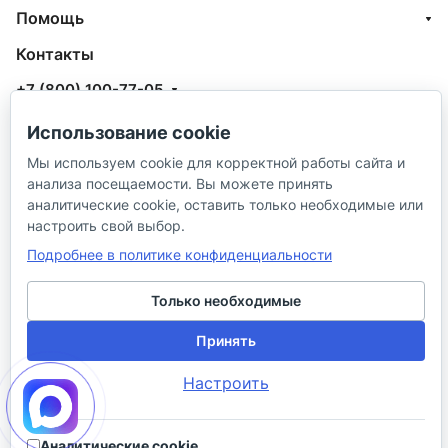
Помощь
Контакты
+7 (800) 100-77-05
info@aquatehnik.com
Использование cookie
Мы используем cookie для корректной работы сайта и
г. Краснодар (Центр),
анализа посещаемости. Вы можете принять
ул. Чкалова, 167
аналитические cookie, оставить только необходимые или
настроить свой выбор.
Подробнее в политике конфиденциальности
Только необходимые
© 2026 ИП Сибирцев И. В.
Принять
Политика в отношении песональных
Правила
Настроить
данных
продажи
Разработано в
Аналитические cookie