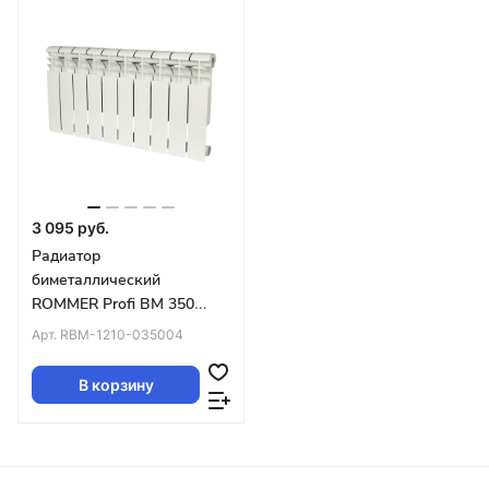
3 095 руб.
Радиатор
биметаллический
ROMMER Profi BM 350
(BI350-80-80-130) 4
Арт.
RBM-1210-035004
секций (RAL9016)
В корзину