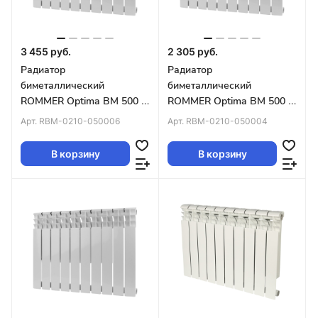
3 455 руб.
2 305 руб.
Радиатор
Радиатор
биметаллический
биметаллический
ROMMER Optima BM 500 6
ROMMER Optima BM 500 4
секций (RAL9016) 89571
секций (RAL9016)
Арт.
RBM-0210-050006
Арт.
RBM-0210-050004
В корзину
В корзину