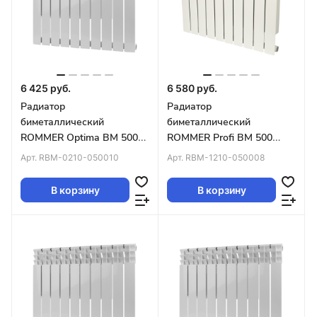
6 425 руб.
6 580 руб.
Радиатор
Радиатор
биметаллический
биметаллический
ROMMER Optima BM 500
ROMMER Profi BM 500
10 секций (RAL9016)
(BI500-80-80-150) 8
Арт.
RBM-0210-050010
Арт.
RBM-1210-050008
секции (RAL9016)
В корзину
В корзину