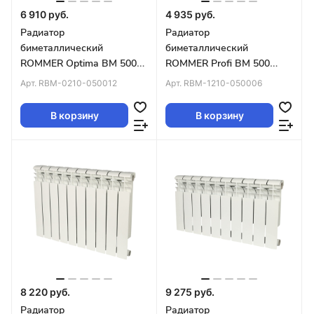
6 910 руб.
4 935 руб.
Радиатор
Радиатор
биметаллический
биметаллический
ROMMER Optima BM 500
ROMMER Profi BM 500
12 секций (RAL9016)
(BI500-80-80-150) 6
Арт.
RBM-0210-050012
Арт.
RBM-1210-050006
секции (RAL9016)
В корзину
В корзину
8 220 руб.
9 275 руб.
Радиатор
Радиатор