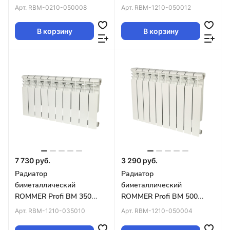
секций (RAL9016)
(BI500-80-80-150) 12
Арт.
RBM-0210-050008
Арт.
RBM-1210-050012
секции (RAL9016)
В корзину
В корзину
7 730 руб.
3 290 руб.
Радиатор
Радиатор
биметаллический
биметаллический
ROMMER Profi BM 350
ROMMER Profi BM 500
(BI350-80-80-130) 10
(BI500-80-80-150) 4
Арт.
RBM-1210-035010
Арт.
RBM-1210-050004
секций (RAL9016)
секции (RAL9016)