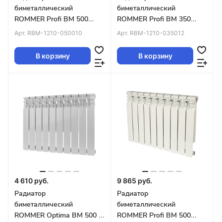
биметаллический
биметаллический
ROMMER Profi BM 500
ROMMER Profi BM 350
(BI500-80-80-150) 10
(BI350-80-80-130) 12
Арт.
RBM-1210-050010
Арт.
RBM-1210-035012
секции (RAL9016)
секций (RAL9016)
В корзину
В корзину
4 610 руб.
9 865 руб.
Радиатор
Радиатор
биметаллический
биметаллический
ROMMER Optima BM 500 8
ROMMER Profi BM 500