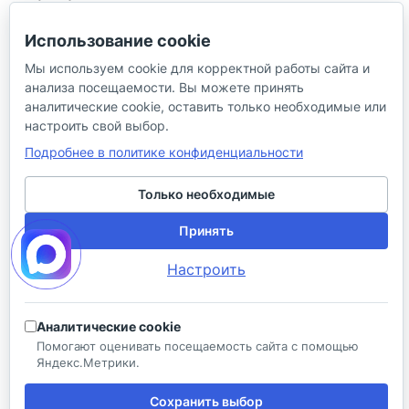
info@aquatehnik.com
Использование cookie
г. Краснодар (Центр),
Мы используем cookie для корректной работы сайта и
ул. Чкалова, 167
анализа посещаемости. Вы можете принять
аналитические cookie, оставить только необходимые или
настроить свой выбор.
Подробнее в политике конфиденциальности
Только необходимые
© 2026 ИП Сибирцев И. В.
Принять
Политика в отношении песональных
Правила
Настроить
данных
продажи
Разработано в
Аналитические cookie
Помогают оценивать посещаемость сайта с помощью
Яндекс.Метрики.
Сохранить выбор