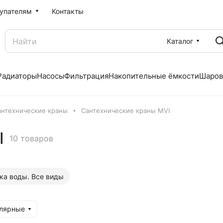
упателям
Контакты
Каталог
Радиаторы
Насосы
Фильтрация
Накопительные ёмкости
Шаров
антехнические краны
Сантехнические краны MVI
I
10 товаров
ка воды. Все виды
улярные