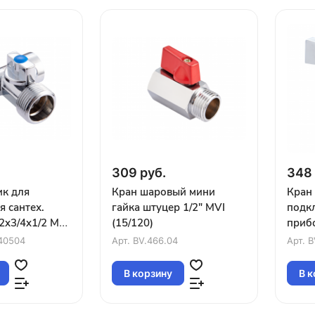
309 руб.
348 
ик для
Кран шаровый мини
Кран 
 сантех.
гайка штуцер 1/2" MVI
подкл
2x3/4x1/2 MVI
(15/120)
прибо
(5/12
40504
Арт.
BV.466.04
Арт.
B
В корзину
В к