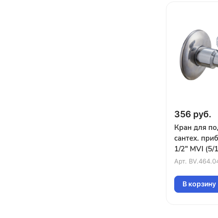
356 руб.
Кран для п
сантех. приб
1/2" MVI (5/
Арт.
BV.464.0
В корзину