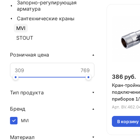
Запорно-регулирующая
арматура
Сантехнические краны
MVI
STOUT
Розничная цена
386 руб.
Кран-тройн
подключения
Тип продукта
приборов 1/
(5/120)
Арт.
BV.462.0
Бренд
MVI
В корзину
Материал