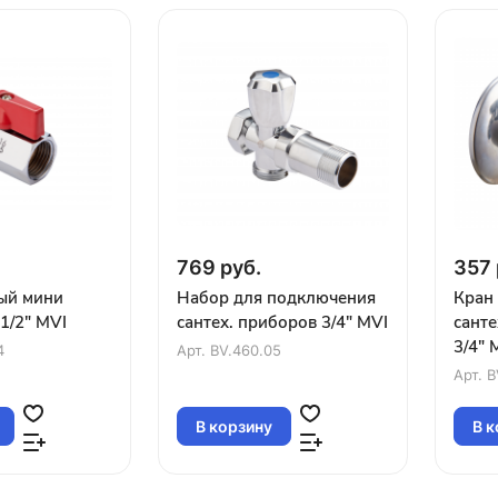
769 руб.
357 
ый мини
Набор для подключения
Кран
1/2" MVI
сантех. приборов 3/4" MVI
санте
3/4" 
4
Арт.
BV.460.05
Арт.
B
В корзину
В к