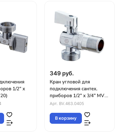
349 руб.
одключения
Кран угловой для
оров 1/2" х
подключения сантех.
120)
приборов 1/2" х 3/4" MVI
(5/120)
4
Арт.
BV.463.0405
В корзину