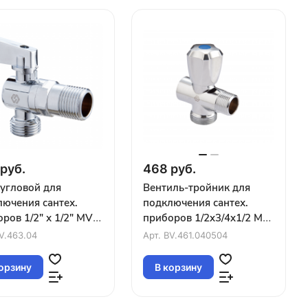
руб.
468 руб.
угловой для
Вентиль-тройник для
ючения сантех.
подключения сантех.
ров 1/2" х 1/2" MVI
приборов 1/2x3/4x1/2 MVI
0)
(5/100)
V.463.04
Арт.
BV.461.040504
орзину
В корзину