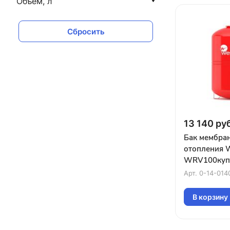
Объем, л
Сбросить
13 140 руб
Бак мембра
отопления 
WRV100купи
Краснодаре
Арт.
0-14-014
В корзину