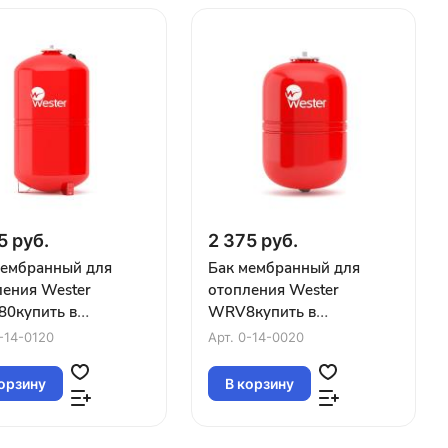
5 руб.
2 375 руб.
мембранный для
Бак мембранный для
ления Wester
отопления Wester
0купить в
WRV8купить в
нодаре
Краснодаре
-14-0120
Арт.
0-14-0020
орзину
В корзину