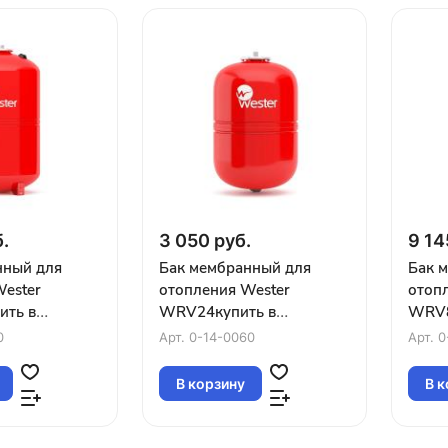
.
3 050 руб.
9 14
нный для
Бак мембранный для
Бак 
Wester
отопления Wester
отоп
ть в
WRV24купить в
WRV8
Краснодаре
Крас
0
Арт.
0-14-0060
Арт.
0
В корзину
В к