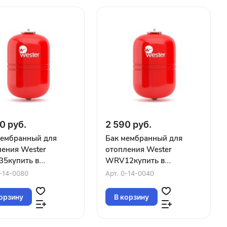
0 руб.
2 590 руб.
мембранный для
Бак мембранный для
ления Wester
отопления Wester
5купить в
WRV12купить в
нодаре
Краснодаре
-14-0080
Арт.
0-14-0040
орзину
В корзину