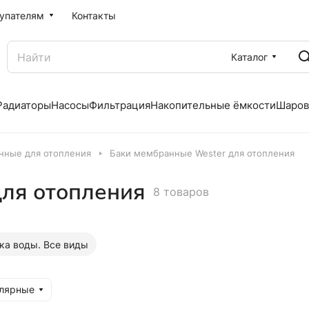
упателям
Контакты
Каталог
Радиаторы
Насосы
Фильтрация
Накопительные ёмкости
Шаров
нные для отопления
Баки мембранные Wester для отопления
для отопления
8 товаров
ка воды. Все виды
улярные