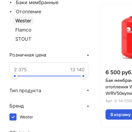
Баки мембранные
Отопление
Wester
Flamco
STOUT
Розничная цена
6 500 руб
Бак мембра
отопления 
Тип продукта
WRV50купит
Краснодаре
Арт.
0-14-010
Бренд
В корзину
Wester