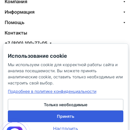
Компания
Информация
Помощь
Контакты
+7 (800) 100-77-05
info@aquatehnik.com
Использование cookie
г. Краснодар (Центр),
Мы используем cookie для корректной работы сайта и
анализа посещаемости. Вы можете принять
ул. Чкалова, 167
аналитические cookie, оставить только необходимые или
настроить свой выбор.
Подробнее в политике конфиденциальности
Только необходимые
© 2026 ИП Сибирцев И. В.
Принять
Политика в отношении песональных
Правила
Настроить