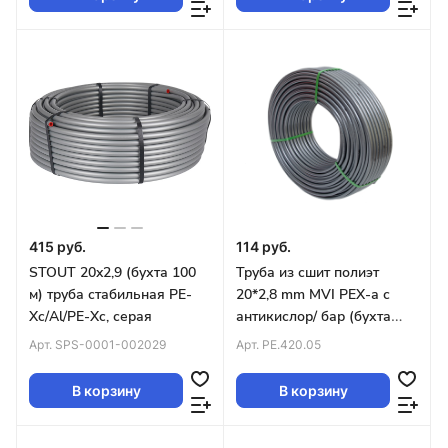
415 руб.
114 руб.
STOUT 20x2,9 (бухта 100
Труба из сшит полиэт
м) труба стабильная PE-
20*2,8 mm MVI PEX-а с
Xc/Al/PE-Xc, серая
антикислор/ бар (бухта
200м) серая
Арт.
SPS-0001-002029
Арт.
PE.420.05
В корзину
В корзину