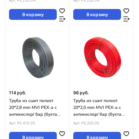
Арт.
PE.230.04
Арт.
PE.250.04
В корзину
В корзину
114 руб.
96 руб.
Труба из сшит полиэт
Труба из сшит полиэт
20*2,8 mm MVI PEX-а с
20*2,0 mm MVI PEX-а с
антикислор/ бар (бухта
антикислор/ бар (бухта
100м) серая
200м) красная
Арт.
PE.410.05
Арт.
PE.220.05
В корзину
В корзину