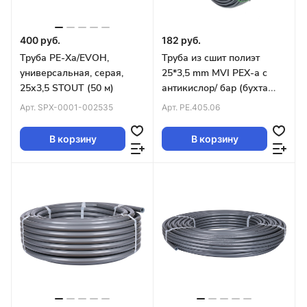
400 руб.
182 руб.
Труба PE-Xa/EVOH,
Труба из сшит полиэт
универсальная, серая,
25*3,5 mm MVI PEX-а с
25х3,5 STOUT (50 м)
антикислор/ бар (бухта
50м) серая
Арт.
SPX-0001-002535
Арт.
PE.405.06
В корзину
В корзину