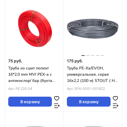
75 руб.
175 руб.
Труба из сшит полиэт
Труба PE-Xa/EVOH,
16*2,0 mm MVI PEX-а с
универсальная, серая
антикислор/ бар (бухта
16х2,2 (100 м) STOUT ( НЕ
200м) красная
РЕЖЕМ)
Арт.
PE.220.04
Арт.
SPX-0001-001622
В корзину
В корзину