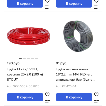
В корзину
В корзину
190 руб.
91 руб.
Труба PE-Xa/EVOH,
Труба из сшит полиэт
красная 20х2,0 (100 м)
16*2,2 mm MVI PEX-а с
STOUT
антикислор/ бар (бухта
200м) серая
Арт.
SPX-0002-002020
Арт.
PE.420.04
В корзину
В корзину