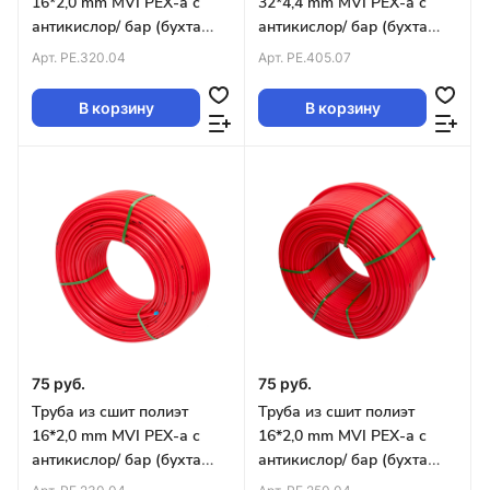
16*2,0 mm MVI PEX-а с
32*4,4 mm MVI PEX-а с
антикислор/ бар (бухта
антикислор/ бар (бухта
200м) ИСПАНИЯ
50м) серая
Арт.
PE.320.04
Арт.
PE.405.07
В корзину
В корзину
75 руб.
75 руб.
Труба из сшит полиэт
Труба из сшит полиэт
16*2,0 mm MVI PEX-а с
16*2,0 mm MVI PEX-а с
антикислор/ бар (бухта
антикислор/ бар (бухта
300м) красная
500м) красная