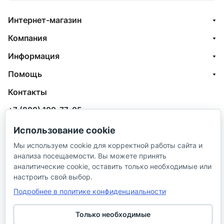
Интернет-магазин
Компания
Информация
Помощь
Контакты
+7 (800) 100-77-05
info@aquatehnik.com
Использование cookie
Мы используем cookie для корректной работы сайта и
г. Краснодар (Центр),
анализа посещаемости. Вы можете принять
ул. Чкалова, 167
аналитические cookie, оставить только необходимые или
настроить свой выбор.
Подробнее в политике конфиденциальности
Только необходимые