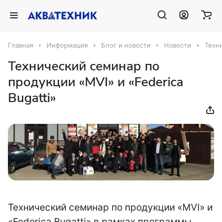
Главная
Информация
Блог и новости
Новости
Техни
Технический семинар по
продукции «MVI» и «Federica
Bugatti»
Технический семинар по продукции «MVI» и
«Federica Bugatti» в рамках программы,