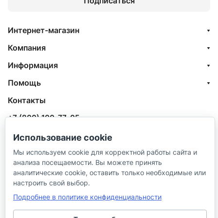
Подписаться
Интернет-магазин
Компания
Информация
Помощь
Контакты
+7 (800) 100-77-05
info@aquatehnik.com
Использование cookie
Мы используем cookie для корректной работы сайта и
г. Краснодар (Центр),
анализа посещаемости. Вы можете принять
ул. Чкалова, 167
аналитические cookie, оставить только необходимые или
настроить свой выбор.
Подробнее в политике конфиденциальности