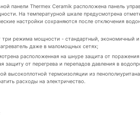
ной панели Thermex Ceramik расположена панель управ
ости. На температурной шкале предусмотрена отметка
еские настройки сохраняются после отключения водона
т три режима мощности - стандартный, экономичный 
онагреватель даже в маломощных сетях;
мотрена расположенная на шнуре защита от поражения
я защиту от перегрева и перепадов давления в водопр
ой высокоплотной термоизоляции из пенополиуритана
ратить расходы на электричество.
;