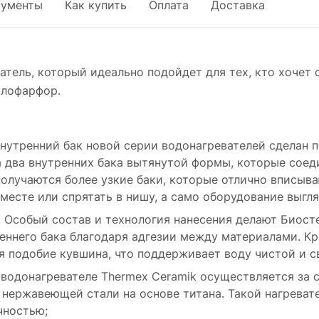
кументы
Как купить
Оплата
Доставка
атель, который идеально подойдет для тех, кто хочет
клофарфор.
утренний бак новой серии водонагревателей сделан по
а два внутренних бака вытянутой формы, которые сое
получаются более узкие баки, которые отлично вписыва
месте или спрятать в нишу, а само оборудование выгл
 Особый состав и технология нанесения делают Биос
реннего бака благодаря адгезии между материалами. 
ся подобие кувшина, что поддерживает воду чистой и с
 водонагревателе Thermex Ceramik осуществляется за 
а нержавеющей стали на основе титана. Такой нагрева
чностью;