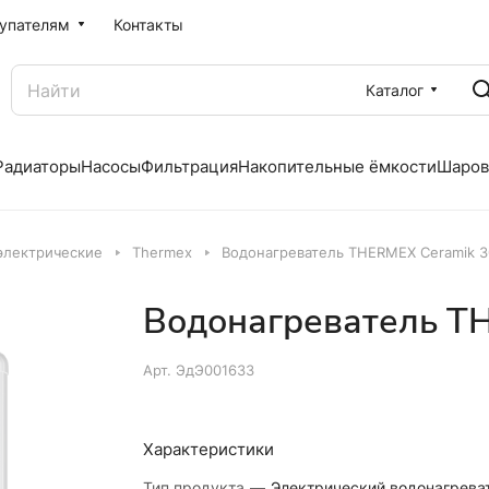
упателям
Контакты
Каталог
Радиаторы
Насосы
Фильтрация
Накопительные ёмкости
Шаров
электрические
Thermex
Водонагреватель THERMEX Ceramik 3
Водонагреватель T
Арт.
ЭдЭ001633
Характеристики
Тип продукта
—
Электрический водонагрева