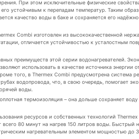
ирения. При этом исключительные физические свойств
т его устойчивым к перепадам температур. Таким обра
ся качество воды в баке и сохраняется его надёжно
ermex Combi изготовлен из высококачественной нержа
уатации, отличается устойчивостью к усталостным по
авных преимуществ этой серии водонагревателей. Эко
воляют использовать в качестве источника энергии о
роме того, в Thermex Combi предусмотрена система ре
рубах водопровода, что, в свою очередь, помогает эко
орячей воды.
плотная термоизоляция – она дольше сохраняет воду 
ьзования ресурсов и собственных технологий Thermex
т всего 80 минут на нагрев 150 литров воды. Быстрый
трическим нагревательным элементом мощностью до 3 