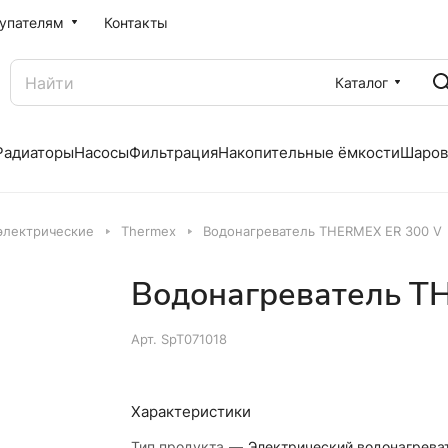
упателям
Контакты
Каталог
Радиаторы
Насосы
Фильтрация
Накопительные ёмкости
Шаров
электрические
Thermex
Водонагреватель THERMEX ER 300 V
Водонагреватель T
Арт.
SpT071018
Характеристики
Тип продукта
—
Электрический водонагрева