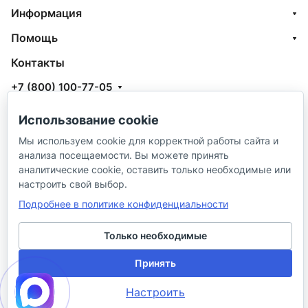
Информация
Помощь
Контакты
+7 (800) 100-77-05
info@aquatehnik.com
Использование cookie
г. Краснодар (Центр),
Мы используем cookie для корректной работы сайта и
анализа посещаемости. Вы можете принять
ул. Чкалова, 167
аналитические cookie, оставить только необходимые или
настроить свой выбор.
Подробнее в политике конфиденциальности
Только необходимые
© 2026 ИП Сибирцев И. В.
Принять
Политика в отношении песональных
Правила
Настроить
данных
продажи