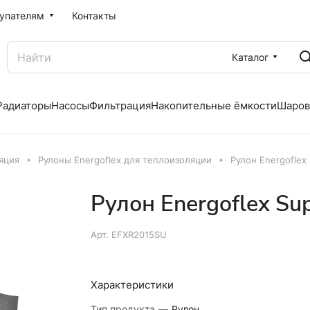
упателям
Контакты
Каталог
Радиаторы
Насосы
Фильтрация
Накопительные ёмкости
Шаров
яция
Рулоны Energoflex для теплоизоляции
Рулон Energoflex 
Рулон Energoflex Sup
Арт.
EFXR2015SU
Характеристики
Тип продукта
—
Рулон