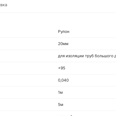
вка
Рулон
20мм
для изоляции труб большого 
+95
0,040
1м
5м