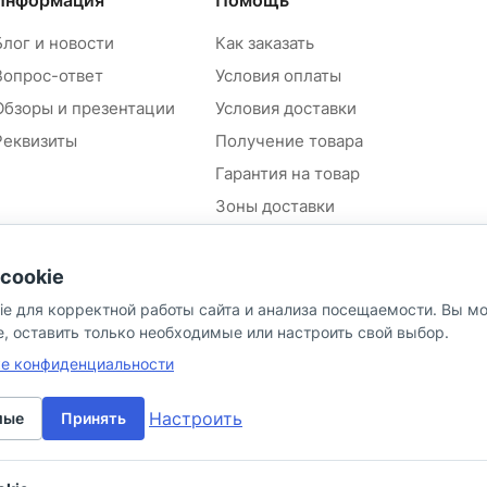
Информация
Помощь
Блог и новости
Как заказать
Вопрос-ответ
Условия оплаты
Обзоры и презентации
Условия доставки
Реквизиты
Получение товара
Гарантия на товар
Зоны доставки
Положение об обработке и
защите персональных
cookie
данных контрагентов
ie для корректной работы сайта и анализа посещаемости. Вы м
Согласие на обработку
персональных данных
e, оставить только необходимые или настроить свой выбор.
Политика в отношении
ке конфиденциальности
персональных данных
Настроить
мые
Принять