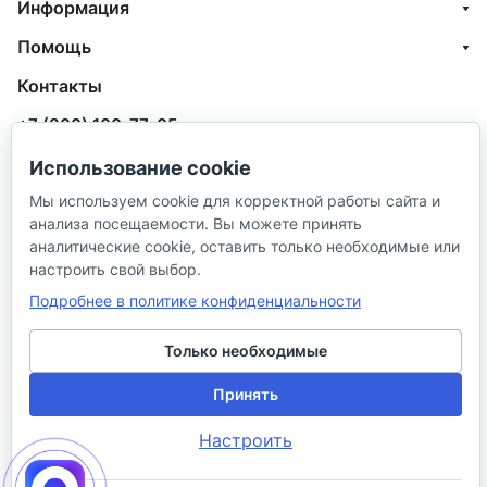
Информация
Помощь
Контакты
+7 (800) 100-77-05
info@aquatehnik.com
Использование cookie
Мы используем cookie для корректной работы сайта и
г. Краснодар (Центр),
анализа посещаемости. Вы можете принять
ул. Чкалова, 167
аналитические cookie, оставить только необходимые или
настроить свой выбор.
Подробнее в политике конфиденциальности
Только необходимые
© 2026 ИП Сибирцев И. В.
Принять
Настроить
Политика в отношении песональных
Правила
данных
продажи