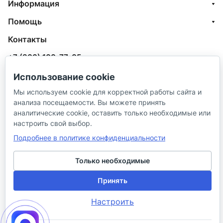
Информация
Помощь
Контакты
+7 (800) 100-77-05
info@aquatehnik.com
Использование cookie
Мы используем cookie для корректной работы сайта и
г. Краснодар (Центр),
анализа посещаемости. Вы можете принять
ул. Чкалова, 167
аналитические cookie, оставить только необходимые или
настроить свой выбор.
Подробнее в политике конфиденциальности
Только необходимые
© 2026 ИП Сибирцев И. В.
Принять
Настроить
Политика в отношении песональных
Правила
данных
продажи