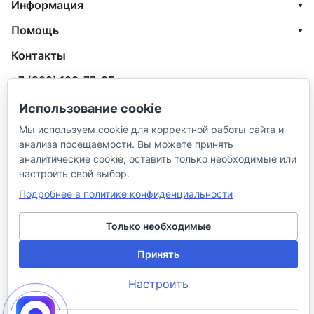
Информация
Помощь
Контакты
+7 (800) 100-77-05
info@aquatehnik.com
Использование cookie
Мы используем cookie для корректной работы сайта и
г. Краснодар (Центр),
анализа посещаемости. Вы можете принять
ул. Чкалова, 167
аналитические cookie, оставить только необходимые или
настроить свой выбор.
Подробнее в политике конфиденциальности
Только необходимые
© 2026 ИП Сибирцев И. В.
Принять
Настроить
Политика в отношении песональных
Правила
данных
продажи