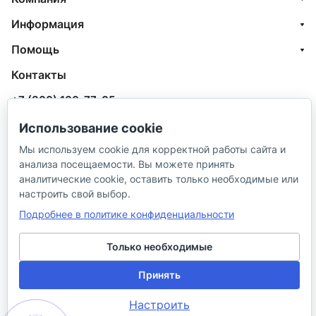
Информация
Помощь
Контакты
+7 (800) 100-77-05
info@aquatehnik.com
Использование cookie
Мы используем cookie для корректной работы сайта и
г. Краснодар (Центр),
анализа посещаемости. Вы можете принять
ул. Чкалова, 167
аналитические cookie, оставить только необходимые или
настроить свой выбор.
Подробнее в политике конфиденциальности
Только необходимые
© 2026 ИП Сибирцев И. В.
Принять
Настроить
Политика в отношении песональных
Правила