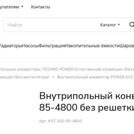
упателям
Контакты
Каталог
Радиаторы
Насосы
Фильтрация
Накопительные ёмкости
Шаров
польные конвекторы TECHNO POWER Естественная конвекция (без 
екция (без вентилятора)
Внутрипольный конвектор POWER KVZ 
Внутрипольный кон
85-4800 без решетк
Арт.
KVZ 300-85-4800