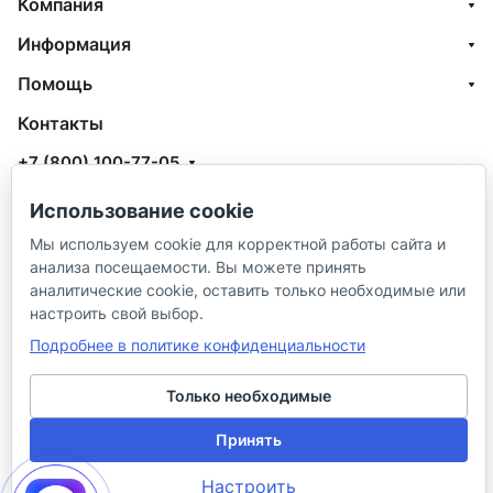
Компания
Информация
Помощь
Контакты
+7 (800) 100-77-05
info@aquatehnik.com
Использование cookie
г. Краснодар (Центр),
Мы используем cookie для корректной работы сайта и
анализа посещаемости. Вы можете принять
ул. Чкалова, 167
аналитические cookie, оставить только необходимые или
настроить свой выбор.
Подробнее в политике конфиденциальности
Только необходимые
© 2026 ИП Сибирцев И. В.
Принять
Политика в отношении песональных
Правила
Настроить