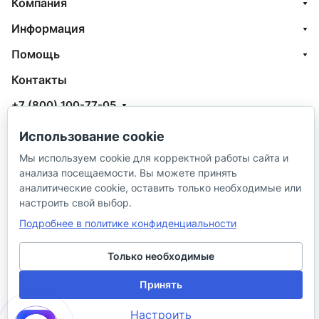
Компания
Информация
Помощь
Контакты
+7 (800) 100-77-05
info@aquatehnik.com
Использование cookie
г. Краснодар (Центр),
Мы используем cookie для корректной работы сайта и
анализа посещаемости. Вы можете принять
ул. Чкалова, 167
аналитические cookie, оставить только необходимые или
настроить свой выбор.
Подробнее в политике конфиденциальности
Только необходимые
© 2026 ИП Сибирцев И. В.
Принять
Политика в отношении песональных
Правила
Настроить