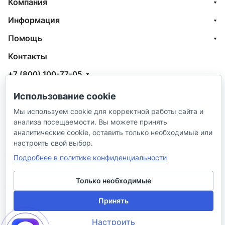
Компания
Информация
Помощь
Контакты
+7 (800) 100-77-05
info@aquatehnik.com
Использование cookie
г. Краснодар (Центр),
Мы используем cookie для корректной работы сайта и
анализа посещаемости. Вы можете принять
ул. Чкалова, 167
аналитические cookie, оставить только необходимые или
настроить свой выбор.
Подробнее в политике конфиденциальности
Только необходимые
© 2026 ИП Сибирцев И. В.
Принять
Политика в отношении песональных
Правила
Настроить