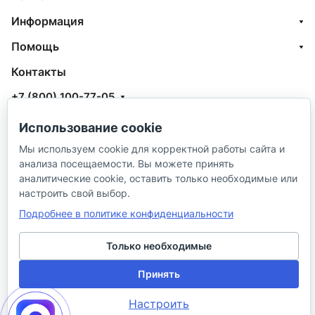
Информация
Помощь
Контакты
+7 (800) 100-77-05
info@aquatehnik.com
Использование cookie
г. Краснодар (Центр),
Мы используем cookie для корректной работы сайта и
анализа посещаемости. Вы можете принять
ул. Чкалова, 167
аналитические cookie, оставить только необходимые или
настроить свой выбор.
Подробнее в политике конфиденциальности
Только необходимые
© 2026 ИП Сибирцев И. В.
Принять
Политика в отношении песональных
Правила
Настроить