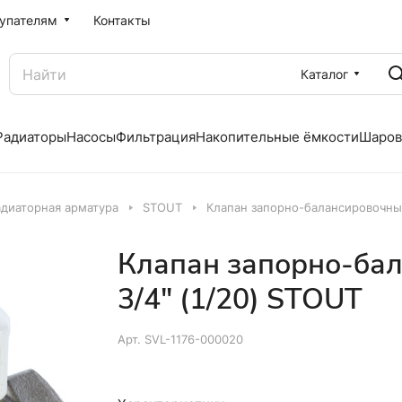
упателям
Контакты
Каталог
Радиаторы
Насосы
Фильтрация
Накопительные ёмкости
Шаров
адиаторная арматура
STOUT
Клапан запорно-балансировочный
Клапан запорно-ба
3/4" (1/20) STOUT
Арт.
SVL-1176-000020