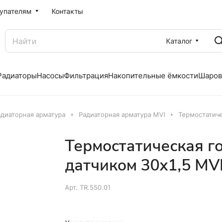
упателям
Контакты
Каталог
Радиаторы
Насосы
Фильтрация
Накопительные ёмкости
Шаров
адиаторная арматура
Радиаторная арматура MVI
Термостатиче
Термостатическая г
датчиком 30x1,5 MVI
Арт.
TR.550.01