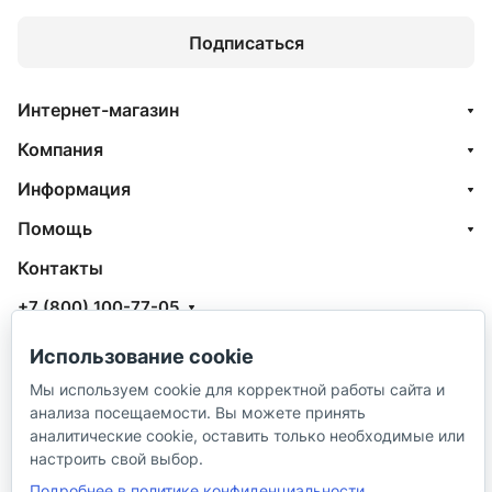
Подписаться
Интернет-магазин
Компания
Информация
Помощь
Контакты
+7 (800) 100-77-05
info@aquatehnik.com
Использование cookie
г. Краснодар (Центр),
Мы используем cookie для корректной работы сайта и
анализа посещаемости. Вы можете принять
ул. Чкалова, 167
аналитические cookie, оставить только необходимые или
настроить свой выбор.
Подробнее в политике конфиденциальности