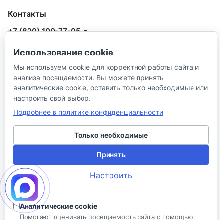
Контакты
+7 (800) 100-77-05
info@aquatehnik.com
Использование cookie
Мы используем cookie для корректной работы сайта и
г. Краснодар (Центр),
анализа посещаемости. Вы можете принять
ул. Чкалова, 167
аналитические cookie, оставить только необходимые или
настроить свой выбор.
Подробнее в политике конфиденциальности
Только необходимые
© 2026 ИП Сибирцев И. В.
Принять
Политика в отношении песональных
Правила
Настроить
данных
продажи
Разработано в
Аналитические cookie
Помогают оценивать посещаемость сайта с помощью