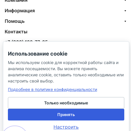
Компания
Информация
Помощь
Контакты
+7 (800) 100-77-05
info@aquatehnik.com
Использование cookie
Мы используем cookie для корректной работы сайта и
г. Краснодар (Центр),
анализа посещаемости. Вы можете принять
ул. Чкалова, 167
аналитические cookie, оставить только необходимые или
настроить свой выбор.
Подробнее в политике конфиденциальности
Только необходимые
© 2026 ИП Сибирцев И. В.
Принять
Настроить
Политика в отношении песональных
Правила