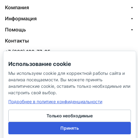
Компания
Информация
Помощь
Контакты
+7 (800) 100-77-05
info@aquatehnik.com
Использование cookie
Мы используем cookie для корректной работы сайта и
г. Краснодар (Центр),
анализа посещаемости. Вы можете принять
ул. Чкалова, 167
аналитические cookie, оставить только необходимые или
настроить свой выбор.
Подробнее в политике конфиденциальности
Только необходимые
© 2026 ИП Сибирцев И. В.
Принять