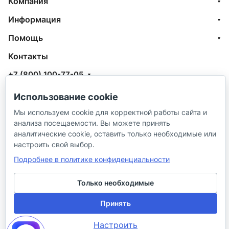
Компания
Информация
Помощь
Контакты
+7 (800) 100-77-05
info@aquatehnik.com
Использование cookie
г. Краснодар (Центр),
Мы используем cookie для корректной работы сайта и
анализа посещаемости. Вы можете принять
ул. Чкалова, 167
аналитические cookie, оставить только необходимые или
настроить свой выбор.
Подробнее в политике конфиденциальности
Только необходимые
© 2026 ИП Сибирцев И. В.
Принять
Политика в отношении песональных
Правила
Настроить