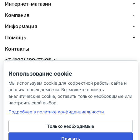
Интернет-магазин
Компания
Информация
Помощь
Контакты
+7 (800) 100-77-05
info@aquatehnik.com
Использование cookie
г. Краснодар (Центр),
Мы используем cookie для корректной работы сайта и
анализа посещаемости. Вы можете принять
ул. Чкалова, 167
аналитические cookie, оставить только необходимые или
настроить свой выбор.
Подробнее в политике конфиденциальности
Только необходимые
© 2026 ИП Сибирцев И. В.
Принять