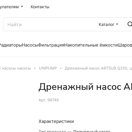
упателям
Контакты
Каталог
Радиаторы
Насосы
Фильтрация
Накопительные ёмкости
Шаров
 насосы насосы
UNIPUMP
Дренажный насос ARTSUB Q250, 
Дренажный насос A
Арт.
99749
Характеристики
Тип продукта
—
Дренажный насос