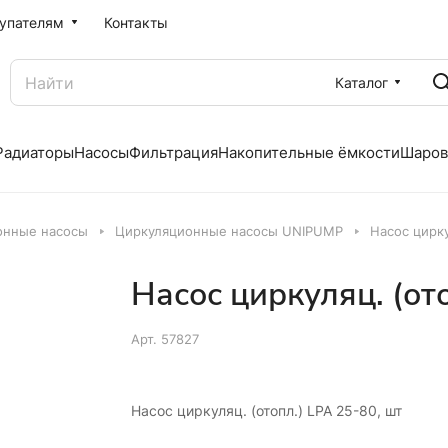
упателям
Контакты
Каталог
Радиаторы
Насосы
Фильтрация
Накопительные ёмкости
Шаров
онные насосы
Циркуляционные насосы UNIPUMP
Насос цирку
Насос циркуляц. (от
Арт.
57827
Насос циркуляц. (отопл.) LPA 25-80, шт