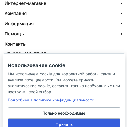
Интернет-магазин
Компания
Информация
Помощь
Контакты
+7 (800) 100-77-05
info@aquatehnik.com
Использование cookie
Мы используем cookie для корректной работы сайта и
г. Краснодар (Центр),
анализа посещаемости. Вы можете принять
ул. Чкалова, 167
аналитические cookie, оставить только необходимые или
настроить свой выбор.
Подробнее в политике конфиденциальности
Только необходимые
© 2026 ИП Сибирцев И. В.
Принять