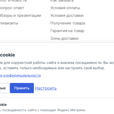
Блог и новости
Как заказать
Вопрос-ответ
Условия оплаты
Обзоры и презентации
Условия доставки
Реквизиты
Получение товара
Гарантия на товар
Зоны доставки
Положение об обработке и
защите персональных
cookie
данных контрагентов
ie для корректной работы сайта и анализа посещаемости. Вы м
Согласие на обработку
персональных данных
e, оставить только необходимые или настроить свой выбор.
Политика в отношении
ке конфиденциальности
персональных данных
Настроить
мые
Принять
okie
ь посещаемость сайта с помощью Яндекс.Метрики.