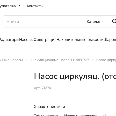
упателям
Контакты
Каталог
Радиаторы
Насосы
Фильтрация
Накопительные ёмкости
Шаров
онные насосы
Циркуляционные насосы UNIPUMP
Насос цирку
Насос циркуляц. (от
Арт.
71370
Характеристики
Тип продукта
—
Насос циркуляционный