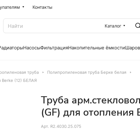
упателям
Контакты
Каталог
Радиаторы
Насосы
Фильтрация
Накопительные ёмкости
Шаров
ропиленовая труба
Полипропиленовая труба Берке белая
 Berke (12) БЕЛАЯ
Труба арм.стеклово
(GF) для отопления 
Арт.
R2.4030.25.075