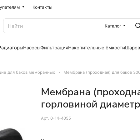
упателям
Контакты
Каталог
Радиаторы
Насосы
Фильтрация
Накопительные ёмкости
Шаров
ие для баков мембранных
Мембрана (проходная) для баков 30
Мембрана (проходна
горловиной диамет
Арт.
0-14-4055